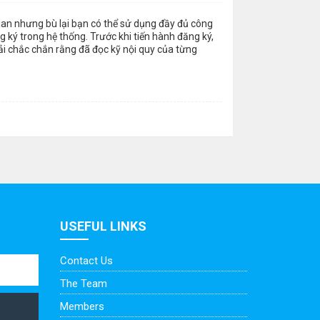
gian nhưng bù lại bạn có thể sử dụng đầy đủ công
 ký trong hệ thống. Trước khi tiến hành đăng ký,
ải chắc chắn rằng đã đọc kỹ nội quy của từng
USEFUL LINKS
Contact Us
The Team
Members