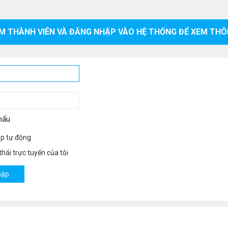
M THÀNH VIÊN VÀ ĐĂNG NHẬP VÀO HỆ THỐNG ĐỂ XEM THÔ
hẩu
p tự động
hái trực tuyến của tôi