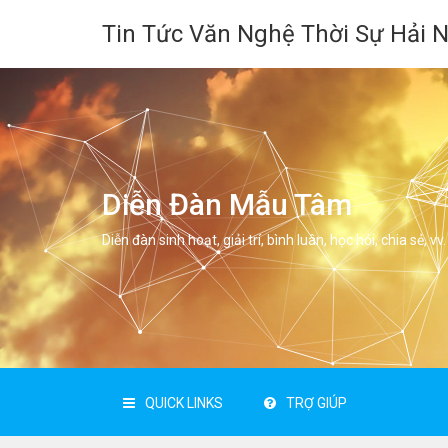
Tin Tức Văn Nghệ Thời Sự Hải 
Diễn Đàn Mẫu Tâm
Diễn đàn sinh hoạt, giải trí, bình luân, học hỏi, chia sẻ, vv.
QUICK LINKS
TRỢ GIÚP