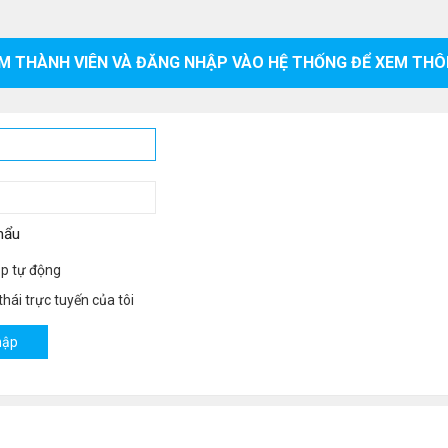
M THÀNH VIÊN VÀ ĐĂNG NHẬP VÀO HỆ THỐNG ĐỂ XEM THÔ
hẩu
p tự động
hái trực tuyến của tôi