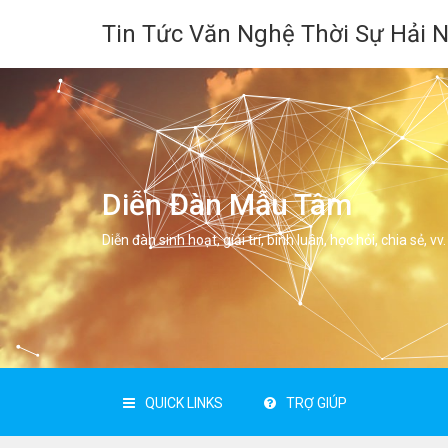
Tin Tức Văn Nghệ Thời Sự Hải 
Diễn Đàn Mẫu Tâm
Diễn đàn sinh hoạt, giải trí, bình luân, học hỏi, chia sẻ, vv.
QUICK LINKS
TRỢ GIÚP