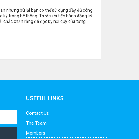
gian nhưng bù lại bạn có thể sử dụng đầy đủ công
 ký trong hệ thống. Trước khi tiến hành đăng ký,
ải chắc chắn rằng đã đọc kỹ nội quy của từng
USEFUL LINKS
Contact Us
The Team
Members