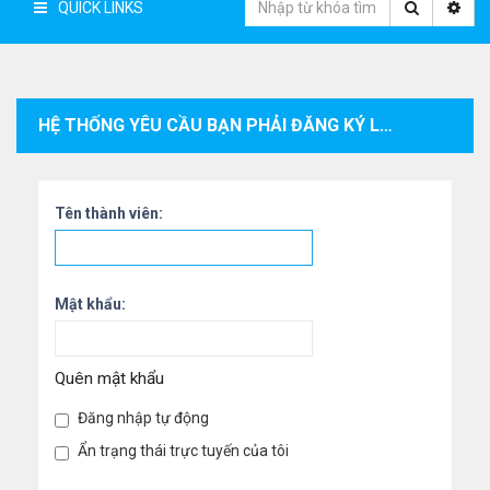
QUICK LINKS
HỆ THỐNG YÊU CẦU BẠN PHẢI ĐĂNG KÝ LÀM THÀNH VIÊN VÀ ĐĂNG NHẬP VÀO HỆ THỐNG ĐỂ XEM THÔNG TIN CÁ NHÂN CỦA THÀNH VIÊN.
Tên thành viên:
Mật khẩu:
Quên mật khẩu
Đăng nhập tự động
Ẩn trạng thái trực tuyến của tôi