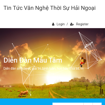
Tin Tức Văn Nghệ Thời Sự Hải Ngoại
Login
/
Register
Diễn Đàn Mẫu Tâm
Diễn đàn sinh hoạt, giải trí, bình luân, học hỏi, chia sẻ, vv.