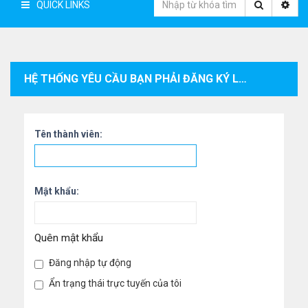
QUICK LINKS
HỆ THỐNG YÊU CẦU BẠN PHẢI ĐĂNG KÝ LÀM THÀNH VIÊN VÀ ĐĂNG NHẬP VÀO HỆ THỐNG ĐỂ XEM THÔNG TIN CÁ NHÂN CỦA THÀNH VIÊN.
Tên thành viên:
Mật khẩu:
Quên mật khẩu
Đăng nhập tự động
Ẩn trạng thái trực tuyến của tôi