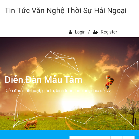
Tin Tức Văn Nghệ Thời Sự Hải Ngoại
Login
/
Register
Diễn Đàn Mẫu Tâm
Diễn đàn sinh hoạt, giải trí, bình luân, học hỏi, chia sẻ, vv.