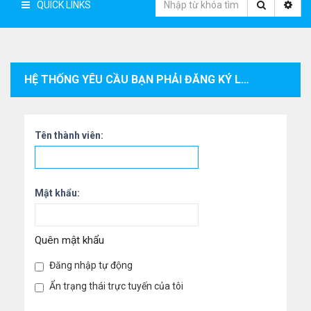
QUICK LINKS
HỆ THỐNG YÊU CẦU BẠN PHẢI ĐĂNG KÝ LÀM THÀNH VIÊN VÀ ĐĂNG NHẬP VÀO HỆ THỐNG ĐỂ XEM THÔNG TIN CÁ NHÂN CỦA THÀNH VIÊN.
Tên thành viên:
Mật khẩu:
Quên mật khẩu
Đăng nhập tự động
Ẩn trạng thái trực tuyến của tôi