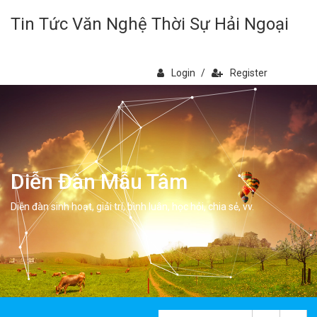
Tin Tức Văn Nghệ Thời Sự Hải Ngoại
Login
/
Register
Diễn Đàn Mẫu Tâm
Diễn đàn sinh hoạt, giải trí, bình luân, học hỏi, chia sẻ, vv.