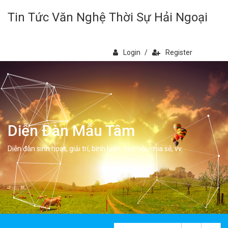
Tin Tức Văn Nghệ Thời Sự Hải Ngoại
Login
/
Register
Diễn Đàn Mẫu Tâm
Diễn đàn sinh hoạt, giải trí, bình luân, học hỏi, chia sẻ, vv.