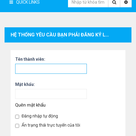
QUICK LINKS
HỆ THỐNG YÊU CẦU BẠN PHẢI ĐĂNG KÝ LÀM THÀNH VIÊN VÀ ĐĂNG NHẬP VÀO HỆ THỐNG ĐỂ XEM THÔNG TIN CÁ NHÂN CỦA THÀNH VIÊN.
Tên thành viên:
Mật khẩu:
Quên mật khẩu
Đăng nhập tự động
Ẩn trạng thái trực tuyến của tôi