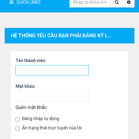
QUICK LINKS
HỆ THỐNG YÊU CẦU BẠN PHẢI ĐĂNG KÝ LÀM THÀNH VIÊN VÀ ĐĂNG NHẬP VÀO HỆ THỐNG ĐỂ XEM THÔNG TIN CÁ NHÂN CỦA THÀNH VIÊN.
Tên thành viên:
Mật khẩu:
Quên mật khẩu
Đăng nhập tự động
Ẩn trạng thái trực tuyến của tôi