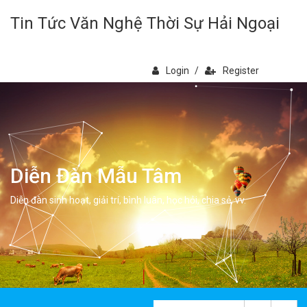
Tin Tức Văn Nghệ Thời Sự Hải Ngoại
Login
/
Register
Diễn Đàn Mẫu Tâm
Diễn đàn sinh hoạt, giải trí, bình luân, học hỏi, chia sẻ, vv.