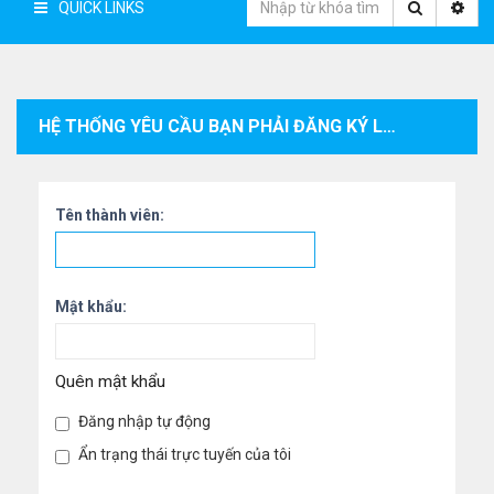
QUICK LINKS
HỆ THỐNG YÊU CẦU BẠN PHẢI ĐĂNG KÝ LÀM THÀNH VIÊN VÀ ĐĂNG NHẬP VÀO HỆ THỐNG ĐỂ XEM THÔNG TIN CÁ NHÂN CỦA THÀNH VIÊN.
Tên thành viên:
Mật khẩu:
Quên mật khẩu
Đăng nhập tự động
Ẩn trạng thái trực tuyến của tôi