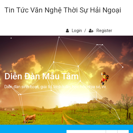
Tin Tức Văn Nghệ Thời Sự Hải Ngoại
Login
/
Register
Diễn Đàn Mẫu Tâm
Diễn đàn sinh hoạt, giải trí, bình luân, học hỏi, chia sẻ, vv.