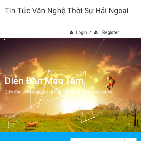
Tin Tức Văn Nghệ Thời Sự Hải Ngoại
Login
/
Register
Diễn Đàn Mẫu Tâm
Diễn đàn sinh hoạt, giải trí, bình luân, học hỏi, chia sẻ, vv.