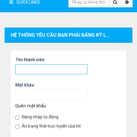
QUICK LINKS
HỆ THỐNG YÊU CẦU BẠN PHẢI ĐĂNG KÝ LÀM THÀNH VIÊN VÀ ĐĂNG NHẬP VÀO HỆ THỐNG ĐỂ XEM THÔNG TIN CÁ NHÂN CỦA THÀNH VIÊN.
Tên thành viên:
Mật khẩu:
Quên mật khẩu
Đăng nhập tự động
Ẩn trạng thái trực tuyến của tôi