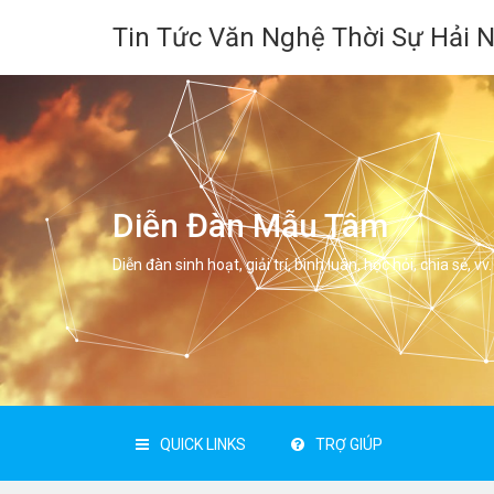
Tin Tức Văn Nghệ Thời Sự Hải 
Diễn Đàn Mẫu Tâm
Diễn đàn sinh hoạt, giải trí, bình luân, học hỏi, chia sẻ, vv.
QUICK LINKS
TRỢ GIÚP