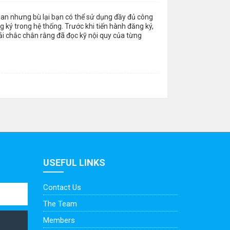
gian nhưng bù lại bạn có thể sử dụng đầy đủ công
 ký trong hệ thống. Trước khi tiến hành đăng ký,
ải chắc chắn rằng đã đọc kỹ nội quy của từng
USEFUL LINKS
Contact Us
The Team
Members