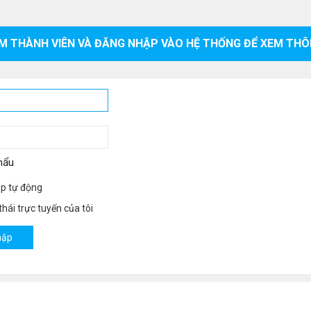
M THÀNH VIÊN VÀ ĐĂNG NHẬP VÀO HỆ THỐNG ĐỂ XEM THÔ
hẩu
p tự động
hái trực tuyến của tôi