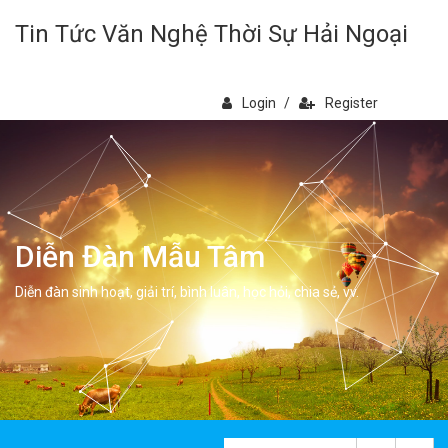
Tin Tức Văn Nghệ Thời Sự Hải Ngoại
Login
/
Register
Diễn Đàn Mẫu Tâm
Diễn đàn sinh hoạt, giải trí, bình luân, học hỏi, chia sẻ, vv.