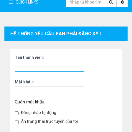
QUICK LINKS
HỆ THỐNG YÊU CẦU BẠN PHẢI ĐĂNG KÝ LÀM THÀNH VIÊN VÀ ĐĂNG NHẬP VÀO HỆ THỐNG ĐỂ XEM THÔNG TIN CÁ NHÂN CỦA THÀNH VIÊN.
Tên thành viên:
Mật khẩu:
Quên mật khẩu
Đăng nhập tự động
Ẩn trạng thái trực tuyến của tôi