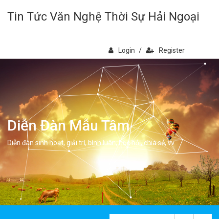
Tin Tức Văn Nghệ Thời Sự Hải Ngoại
Login
/
Register
Diễn Đàn Mẫu Tâm
Diễn đàn sinh hoạt, giải trí, bình luân, học hỏi, chia sẻ, vv.