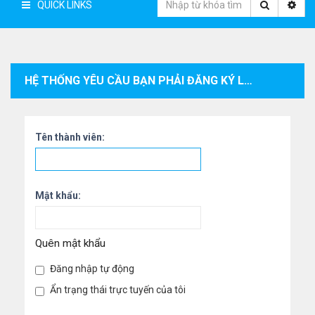
QUICK LINKS
HỆ THỐNG YÊU CẦU BẠN PHẢI ĐĂNG KÝ LÀM THÀNH VIÊN VÀ ĐĂNG NHẬP VÀO HỆ THỐNG ĐỂ XEM THÔNG TIN CÁ NHÂN CỦA THÀNH VIÊN.
Tên thành viên:
Mật khẩu:
Quên mật khẩu
Đăng nhập tự động
Ẩn trạng thái trực tuyến của tôi