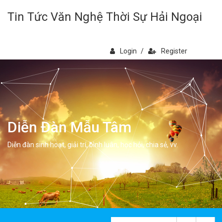
Tin Tức Văn Nghệ Thời Sự Hải Ngoại
Login
/
Register
Diễn Đàn Mẫu Tâm
Diễn đàn sinh hoạt, giải trí, bình luân, học hỏi, chia sẻ, vv.