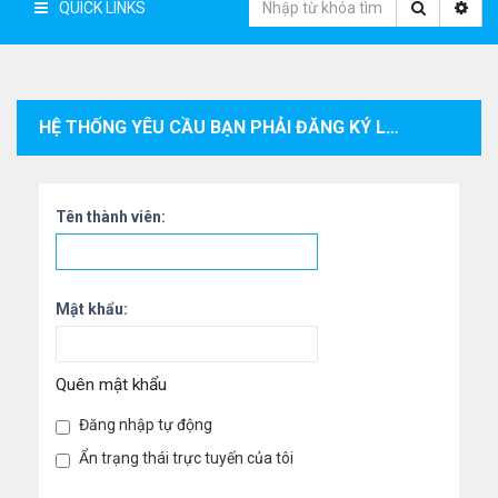
QUICK LINKS
HỆ THỐNG YÊU CẦU BẠN PHẢI ĐĂNG KÝ LÀM THÀNH VIÊN VÀ ĐĂNG NHẬP VÀO HỆ THỐNG ĐỂ XEM THÔNG TIN CÁ NHÂN CỦA THÀNH VIÊN.
Tên thành viên:
Mật khẩu:
Quên mật khẩu
Đăng nhập tự động
Ẩn trạng thái trực tuyến của tôi