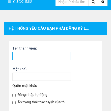
QUICK LINKS
HỆ THỐNG YÊU CẦU BẠN PHẢI ĐĂNG KÝ LÀM THÀNH VIÊN VÀ ĐĂNG NHẬP VÀO HỆ THỐNG ĐỂ XEM THÔNG TIN CÁ NHÂN CỦA THÀNH VIÊN.
Tên thành viên:
Mật khẩu:
Quên mật khẩu
Đăng nhập tự động
Ẩn trạng thái trực tuyến của tôi