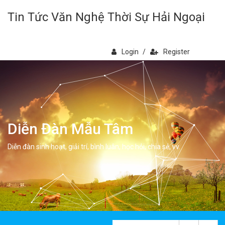
Tin Tức Văn Nghệ Thời Sự Hải Ngoại
Login
/
Register
Diễn Đàn Mẫu Tâm
Diễn đàn sinh hoạt, giải trí, bình luân, học hỏi, chia sẻ, vv.