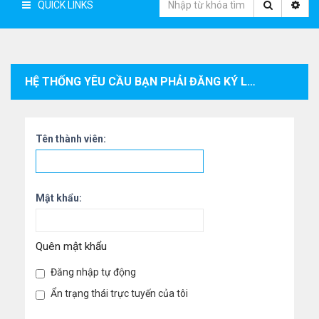
QUICK LINKS
HỆ THỐNG YÊU CẦU BẠN PHẢI ĐĂNG KÝ LÀM THÀNH VIÊN VÀ ĐĂNG NHẬP VÀO HỆ THỐNG ĐỂ XEM THÔNG TIN CÁ NHÂN CỦA THÀNH VIÊN.
Tên thành viên:
Mật khẩu:
Quên mật khẩu
Đăng nhập tự động
Ẩn trạng thái trực tuyến của tôi