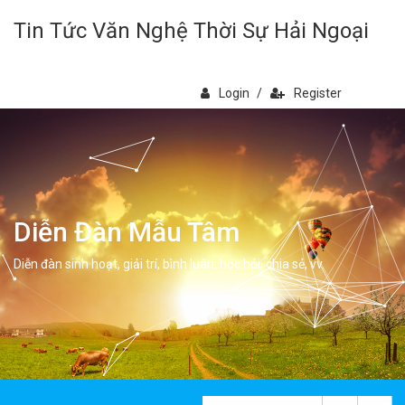
Tin Tức Văn Nghệ Thời Sự Hải Ngoại
Login
/
Register
Diễn Đàn Mẫu Tâm
Diễn đàn sinh hoạt, giải trí, bình luân, học hỏi, chia sẻ, vv.