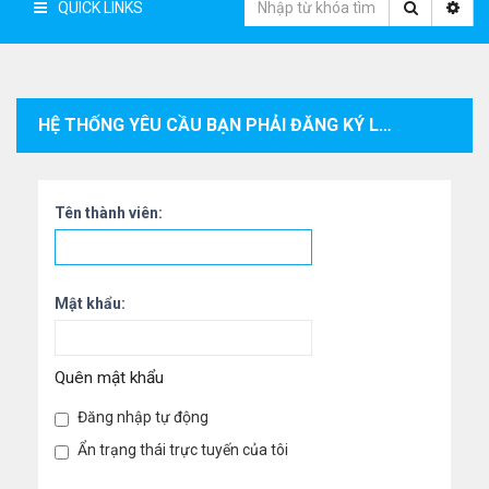
QUICK LINKS
HỆ THỐNG YÊU CẦU BẠN PHẢI ĐĂNG KÝ LÀM THÀNH VIÊN VÀ ĐĂNG NHẬP VÀO HỆ THỐNG ĐỂ XEM THÔNG TIN CÁ NHÂN CỦA THÀNH VIÊN.
Tên thành viên:
Mật khẩu:
Quên mật khẩu
Đăng nhập tự động
Ẩn trạng thái trực tuyến của tôi