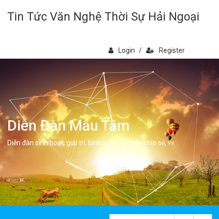
Tin Tức Văn Nghệ Thời Sự Hải Ngoại
Login
/
Register
Diễn Đàn Mẫu Tâm
Diễn đàn sinh hoạt, giải trí, bình luân, học hỏi, chia sẻ, vv.