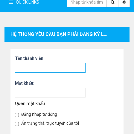
QUICK LINKS
HỆ THỐNG YÊU CẦU BẠN PHẢI ĐĂNG KÝ LÀM THÀNH VIÊN VÀ ĐĂNG NHẬP VÀO HỆ THỐNG ĐỂ XEM THÔNG TIN CÁ NHÂN CỦA THÀNH VIÊN.
Tên thành viên:
Mật khẩu:
Quên mật khẩu
Đăng nhập tự động
Ẩn trạng thái trực tuyến của tôi