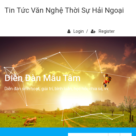
Tin Tức Văn Nghệ Thời Sự Hải Ngoại
Login
/
Register
Diễn Đàn Mẫu Tâm
Diễn đàn sinh hoạt, giải trí, bình luân, học hỏi, chia sẻ, vv.