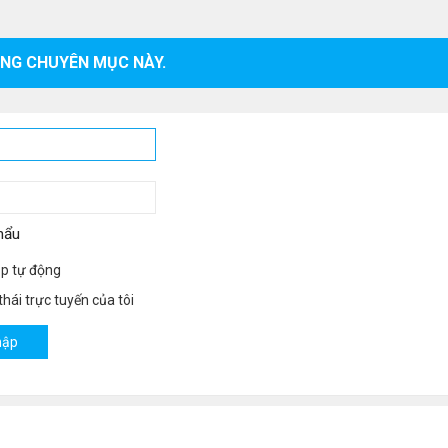
ONG CHUYÊN MỤC NÀY.
hẩu
p tự động
hái trực tuyến của tôi