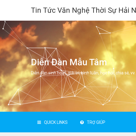
Tin Tức Văn Nghệ Thời Sự Hải 
Diễn Đàn Mẫu Tâm
Diễn đàn sinh hoạt, giải trí, bình luân, học hỏi, chia sẻ, vv.
QUICK LINKS
TRỢ GIÚP