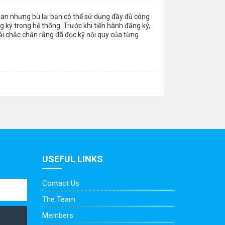
gian nhưng bù lại bạn có thể sử dụng đầy đủ công
 ký trong hệ thống. Trước khi tiến hành đăng ký,
ải chắc chắn rằng đã đọc kỹ nội quy của từng
USEFUL LINKS
Contact Us
The Team
Members