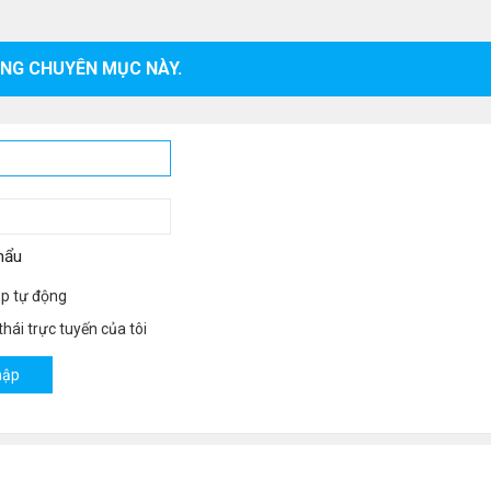
ONG CHUYÊN MỤC NÀY.
hẩu
p tự động
hái trực tuyến của tôi