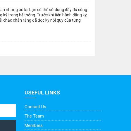
gian nhưng bù lại bạn có thể sử dụng đầy đủ công
 ký trong hệ thống. Trước khi tiến hành đăng ký,
ải chắc chắn rằng đã đọc kỹ nội quy của từng
USEFUL LINKS
Contact Us
The Team
Members