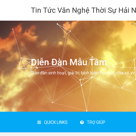
Tin Tức Văn Nghệ Thời Sự Hải 
Diễn Đàn Mẫu Tâm
Diễn đàn sinh hoạt, giải trí, bình luân, học hỏi, chia sẻ, vv.
QUICK LINKS
TRỢ GIÚP