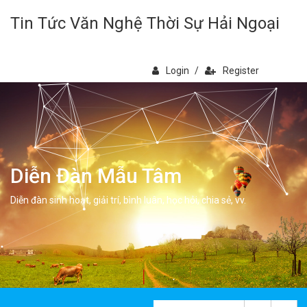
Tin Tức Văn Nghệ Thời Sự Hải Ngoại
Login
/
Register
Diễn Đàn Mẫu Tâm
Diễn đàn sinh hoạt, giải trí, bình luân, học hỏi, chia sẻ, vv.