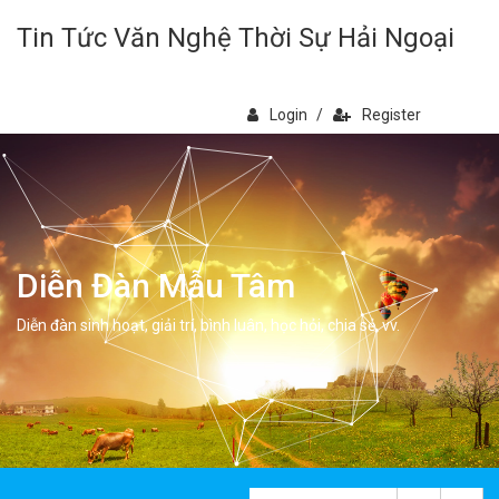
Tin Tức Văn Nghệ Thời Sự Hải Ngoại
Login
/
Register
Diễn Đàn Mẫu Tâm
Diễn đàn sinh hoạt, giải trí, bình luân, học hỏi, chia sẻ, vv.