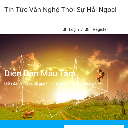
Tin Tức Văn Nghệ Thời Sự Hải Ngoại
Login
/
Register
Diễn Đàn Mẫu Tâm
Diễn đàn sinh hoạt, giải trí, bình luân, học hỏi, chia sẻ, vv.