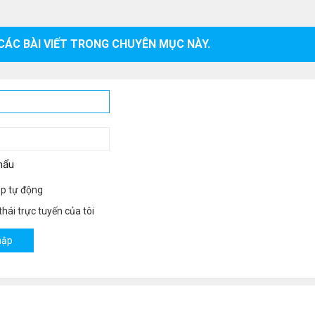
CÁC BÀI VIẾT TRONG CHUYÊN MỤC NÀY.
hẩu
p tự động
hái trực tuyến của tôi