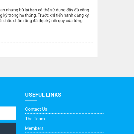
gian nhưng bù lại bạn có thể sử dụng đầy đủ công
 ký trong hệ thống. Trước khi tiến hành đăng ký,
ải chắc chắn rằng đã đọc kỹ nội quy của từng
USEFUL LINKS
Contact Us
The Team
Members