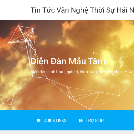
Tin Tức Văn Nghệ Thời Sự Hải 
Diễn Đàn Mẫu Tâm
Diễn đàn sinh hoạt, giải trí, bình luân, học hỏi, chia sẻ, vv.
QUICK LINKS
TRỢ GIÚP