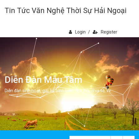
Tin Tức Văn Nghệ Thời Sự Hải Ngoại
Login
/
Register
Diễn Đàn Mẫu Tâm
Diễn đàn sinh hoạt, giải trí, bình luân, học hỏi, chia sẻ, vv.