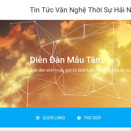
Tin Tức Văn Nghệ Thời Sự Hải 
Diễn Đàn Mẫu Tâm
Diễn đàn sinh hoạt, giải trí, bình luân, học hỏi, chia sẻ, vv.
QUICK LINKS
TRỢ GIÚP