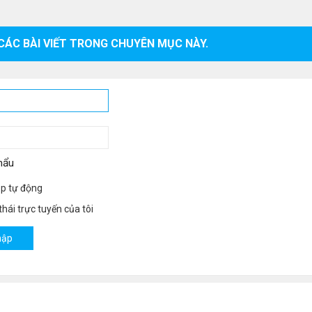
CÁC BÀI VIẾT TRONG CHUYÊN MỤC NÀY.
hẩu
p tự động
hái trực tuyến của tôi