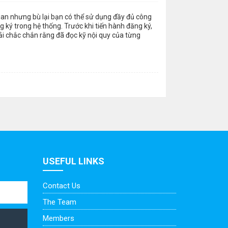
gian nhưng bù lại bạn có thể sử dụng đầy đủ công
 ký trong hệ thống. Trước khi tiến hành đăng ký,
ải chắc chắn rằng đã đọc kỹ nội quy của từng
USEFUL LINKS
Contact Us
The Team
Members