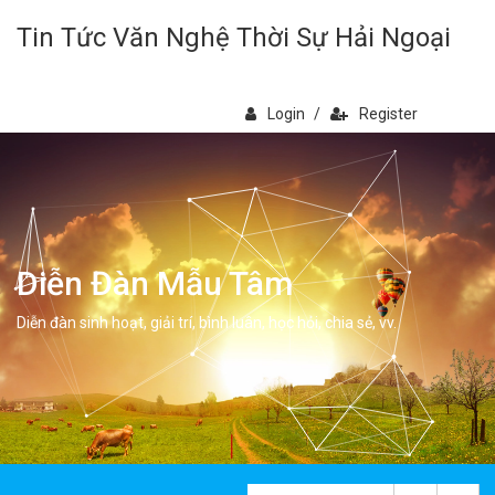
Tin Tức Văn Nghệ Thời Sự Hải Ngoại
Login
/
Register
Diễn Đàn Mẫu Tâm
Diễn đàn sinh hoạt, giải trí, bình luân, học hỏi, chia sẻ, vv.