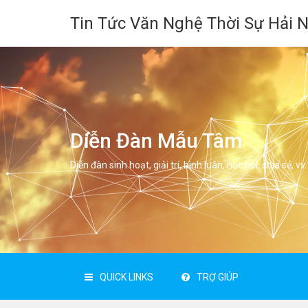
Tin Tức Văn Nghệ Thời Sự Hải 
Diễn Đàn Mẫu Tâm
Diễn đàn sinh hoạt, giải trí, bình luân, học hỏi, chia sẻ, vv.
QUICK LINKS
TRỢ GIÚP