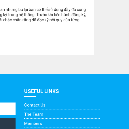
gian nhưng bù lại bạn có thể sử dụng đầy đủ công
 ký trong hệ thống. Trước khi tiến hành đăng ký,
ải chắc chắn rằng đã đọc kỹ nội quy của từng
USEFUL LINKS
Contact Us
The Team
Members