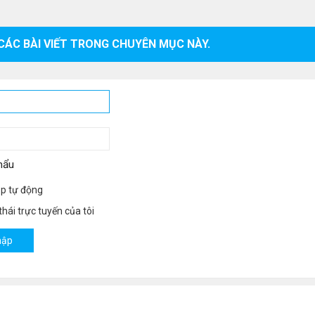
CÁC BÀI VIẾT TRONG CHUYÊN MỤC NÀY.
hẩu
p tự động
hái trực tuyến của tôi