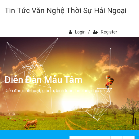
Tin Tức Văn Nghệ Thời Sự Hải Ngoại
Login
/
Register
Diễn Đàn Mẫu Tâm
Diễn đàn sinh hoạt, giải trí, bình luân, học hỏi, chia sẻ, vv.