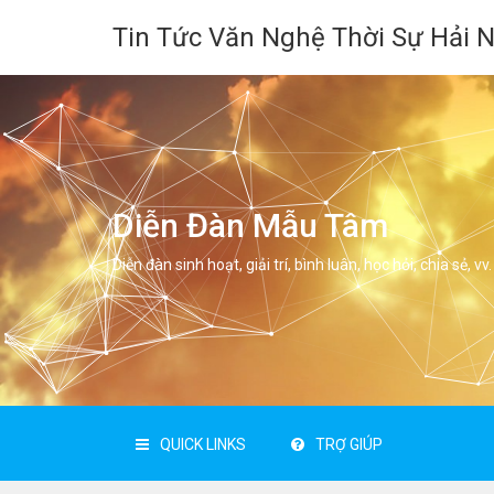
Tin Tức Văn Nghệ Thời Sự Hải 
Diễn Đàn Mẫu Tâm
Diễn đàn sinh hoạt, giải trí, bình luân, học hỏi, chia sẻ, vv.
QUICK LINKS
TRỢ GIÚP