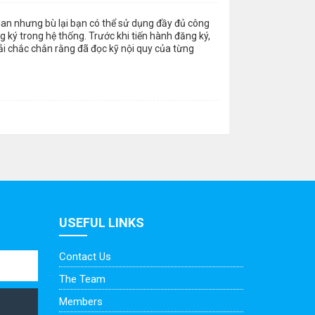
gian nhưng bù lại bạn có thể sử dụng đầy đủ công
 ký trong hệ thống. Trước khi tiến hành đăng ký,
ải chắc chắn rằng đã đọc kỹ nội quy của từng
USEFUL LINKS
Contact Us
The Team
Members