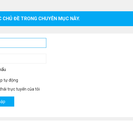
C CHỦ ĐỀ TRONG CHUYÊN MỤC NÀY.
hẩu
p tự động
hái trực tuyến của tôi