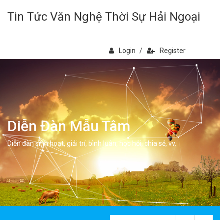
Tin Tức Văn Nghệ Thời Sự Hải Ngoại
Login
/
Register
Diễn Đàn Mẫu Tâm
Diễn đàn sinh hoạt, giải trí, bình luân, học hỏi, chia sẻ, vv.