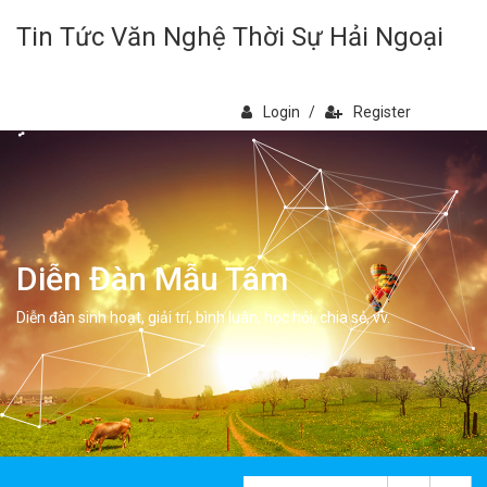
Tin Tức Văn Nghệ Thời Sự Hải Ngoại
Login
/
Register
Diễn Đàn Mẫu Tâm
Diễn đàn sinh hoạt, giải trí, bình luân, học hỏi, chia sẻ, vv.