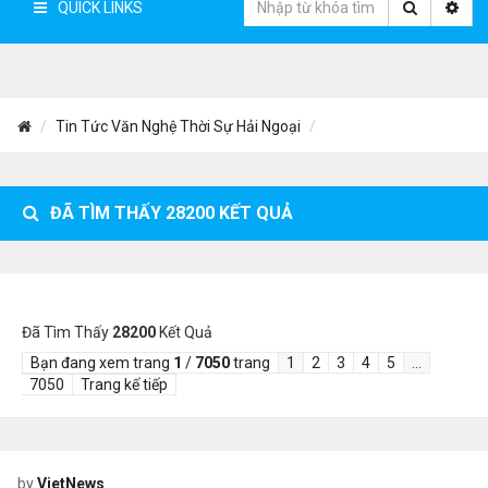
QUICK LINKS
Tin Tức Văn Nghệ Thời Sự Hải Ngoại
ĐÃ TÌM THẤY
28200
KẾT QUẢ
Đã Tìm Thấy
28200
Kết Quả
Bạn đang xem trang
1
/
7050
trang
1
2
3
4
5
…
7050
Trang kế tiếp
by
VietNews