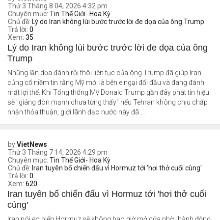
Thứ 3 Tháng 8 04, 2026 4:32 pm
Chuyên mục:
Tin Thế Giới- Hoa Kỳ
Chủ đề:
Lý do Iran không lùi bước trước lời đe dọa của ông Trump
Trả lời:
0
Xem:
35
Lý do Iran không lùi bước trước lời đe dọa của ông
Trump
Những lần dọa đánh rồi thôi liên tục của ông Trump đã giúp Iran
củng cố niềm tin rằng Mỹ mới là bên e ngại đối đầu và đang đánh
mất lợi thế. Khi Tổng thống Mỹ Donald Trump gần đây phát tín hiệu
sẽ "giáng đòn mạnh chưa từng thấy" nếu Tehran không chịu chấp
nhận thỏa thuận, giới lãnh đạo nước này đã ...
by
VietNews
Thứ 3 Tháng 7 14, 2026 4:29 pm
Chuyên mục:
Tin Thế Giới- Hoa Kỳ
Chủ đề:
Iran tuyên bố chiến đấu vì Hormuz tới 'hơi thở cuối cùng'
Trả lời:
0
Xem:
620
Iran tuyên bố chiến đấu vì Hormuz tới 'hơi thở cuối
cùng'
Iran nói eo biển Hormuz sẽ không bao giờ mở cửa nhờ "hành động