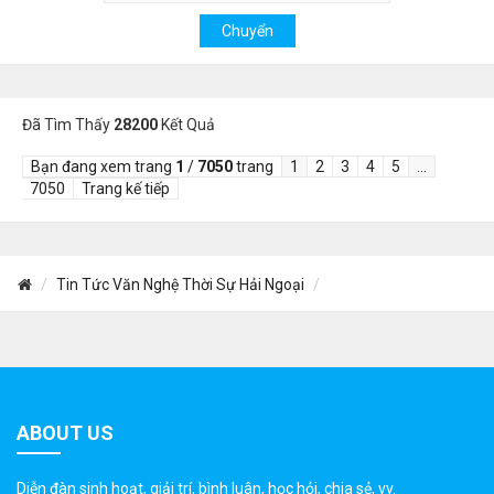
Đã Tìm Thấy
28200
Kết Quả
Bạn đang xem trang
1
/
7050
trang
1
2
3
4
5
…
7050
Trang kế tiếp
Tin Tức Văn Nghệ Thời Sự Hải Ngoại
ABOUT US
Diễn đàn sinh hoạt, giải trí, bình luân, học hỏi, chia sẻ, vv.