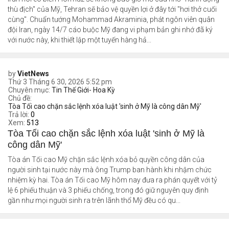
thù địch" của Mỹ, Tehran sẽ bảo vệ quyền lợi ở đây tới "hơi thở cuối
cùng". Chuẩn tướng Mohammad Akraminia, phát ngôn viên quân
đội Iran, ngày 14/7 cáo buộc Mỹ đang vi phạm bản ghi nhớ đã ký
với nước này, khi thiết lập một tuyến hàng hả...
by
VietNews
Thứ 3 Tháng 6 30, 2026 5:52 pm
Chuyên mục:
Tin Thế Giới- Hoa Kỳ
Chủ đề:
Tòa Tối cao chặn sắc lệnh xóa luật 'sinh ở Mỹ là công dân Mỹ'
Trả lời:
0
Xem:
513
Tòa Tối cao chặn sắc lệnh xóa luật 'sinh ở Mỹ là
công dân Mỹ'
Tòa án Tối cao Mỹ chặn sắc lệnh xóa bỏ quyền công dân của
người sinh tại nước này mà ông Trump ban hành khi nhậm chức
nhiệm kỳ hai. Tòa án Tối cao Mỹ hôm nay đưa ra phán quyết với tỷ
lệ 6 phiếu thuận và 3 phiếu chống, trong đó giữ nguyên quy định
gần như mọi người sinh ra trên lãnh thổ Mỹ đều có qu...