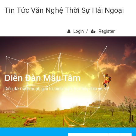
Tin Tức Văn Nghệ Thời Sự Hải Ngoại
Login
/
Register
Diễn Đàn Mẫu Tâm
Diễn đàn sinh hoạt, giải trí, bình luân, học hỏi, chia sẻ, vv.