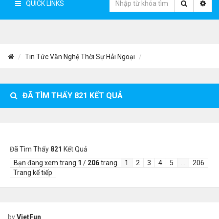
QUICK LINKS
Tin Tức Văn Nghệ Thời Sự Hải Ngoại
ĐÃ TÌM THẤY
821
KẾT QUẢ
Đã Tìm Thấy
821
Kết Quả
Bạn đang xem trang
1
/
206
trang
1
2
3
4
5
…
206
Trang kế tiếp
by
VietFun