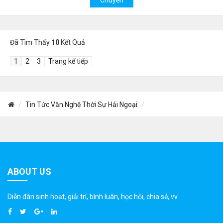
Đã Tìm Thấy
10
Kết Quả
1
2
3
Trang kế tiếp
Tin Tức Văn Nghệ Thời Sự Hải Ngoại
ABOUT US
Diễn đàn sinh hoạt, giải trí, bình luân, học hỏi, chia sẻ, vv.