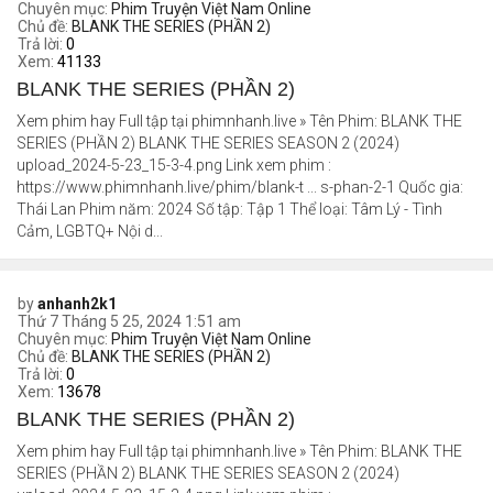
Chuyên mục:
Phim Truyện Việt Nam Online
Chủ đề:
BLANK THE SERIES (PHẦN 2)
Trả lời:
0
Xem:
41133
BLANK THE SERIES (PHẦN 2)
Xem phim hay Full tập tại phimnhanh.live » Tên Phim: BLANK THE
SERIES (PHẦN 2) BLANK THE SERIES SEASON 2 (2024)
upload_2024-5-23_15-3-4.png Link xem phim :
https://www.phimnhanh.live/phim/blank-t ... s-phan-2-1 Quốc gia:
Thái Lan Phim năm: 2024 Số tập: Tập 1 Thể loại: Tâm Lý - Tình
Cảm, LGBTQ+ Nội d...
by
anhanh2k1
Thứ 7 Tháng 5 25, 2024 1:51 am
Chuyên mục:
Phim Truyện Việt Nam Online
Chủ đề:
BLANK THE SERIES (PHẦN 2)
Trả lời:
0
Xem:
13678
BLANK THE SERIES (PHẦN 2)
Xem phim hay Full tập tại phimnhanh.live » Tên Phim: BLANK THE
SERIES (PHẦN 2) BLANK THE SERIES SEASON 2 (2024)