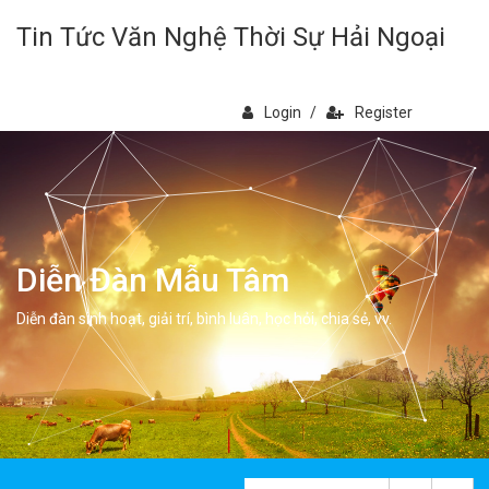
Tin Tức Văn Nghệ Thời Sự Hải Ngoại
Login
/
Register
Diễn Đàn Mẫu Tâm
Diễn đàn sinh hoạt, giải trí, bình luân, học hỏi, chia sẻ, vv.