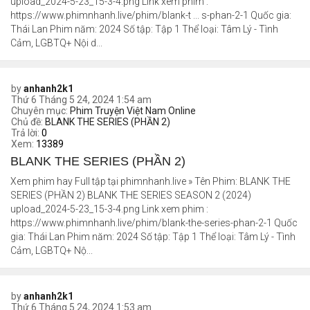
upload_2024-5-23_15-3-4.png Link xem phim :
https://www.phimnhanh.live/phim/blank-t ... s-phan-2-1 Quốc gia:
Thái Lan Phim năm: 2024 Số tập: Tập 1 Thể loại: Tâm Lý - Tình
Cảm, LGBTQ+ Nội d...
by
anhanh2k1
Thứ 6 Tháng 5 24, 2024 1:54 am
Chuyên mục:
Phim Truyện Việt Nam Online
Chủ đề:
BLANK THE SERIES (PHẦN 2)
Trả lời:
0
Xem:
13389
BLANK THE SERIES (PHẦN 2)
Xem phim hay Full tập tại phimnhanh.live » Tên Phim: BLANK THE
SERIES (PHẦN 2) BLANK THE SERIES SEASON 2 (2024)
upload_2024-5-23_15-3-4.png Link xem phim :
https://www.phimnhanh.live/phim/blank-the-series-phan-2-1 Quốc
gia: Thái Lan Phim năm: 2024 Số tập: Tập 1 Thể loại: Tâm Lý - Tình
Cảm, LGBTQ+ Nộ...
by
anhanh2k1
Thứ 6 Tháng 5 24, 2024 1:53 am