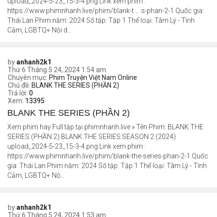
upload_2024-5-23_15-3-4.png Link xem phim :
https://www.phimnhanh.live/phim/blank-t ... s-phan-2-1 Quốc gia:
Thái Lan Phim năm: 2024 Số tập: Tập 1 Thể loại: Tâm Lý - Tình
Cảm, LGBTQ+ Nội d...
by
anhanh2k1
Thứ 6 Tháng 5 24, 2024 1:54 am
Chuyên mục:
Phim Truyện Việt Nam Online
Chủ đề:
BLANK THE SERIES (PHẦN 2)
Trả lời:
0
Xem:
13395
BLANK THE SERIES (PHẦN 2)
Xem phim hay Full tập tại phimnhanh.live » Tên Phim: BLANK THE
SERIES (PHẦN 2) BLANK THE SERIES SEASON 2 (2024)
upload_2024-5-23_15-3-4.png Link xem phim :
https://www.phimnhanh.live/phim/blank-the-series-phan-2-1 Quốc
gia: Thái Lan Phim năm: 2024 Số tập: Tập 1 Thể loại: Tâm Lý - Tình
Cảm, LGBTQ+ Nộ...
by
anhanh2k1
Thứ 6 Tháng 5 24, 2024 1:53 am