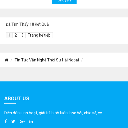
Đã Tìm Thấy
10
Kết Quả
1
2
3
Trang kế tiếp
Tin Tức Văn Nghệ Thời Sự Hải Ngoại
ABOUT US
Diễn đàn sinh hoạt, giải trí, bình luân, học hỏi, chia sẻ, vv.