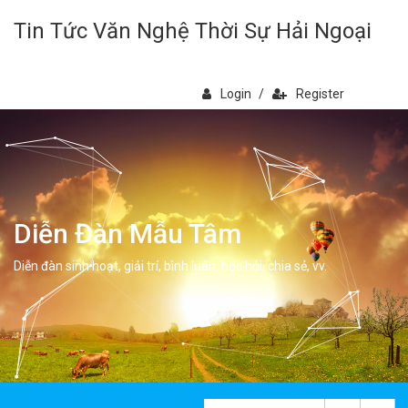
Tin Tức Văn Nghệ Thời Sự Hải Ngoại
Login
/
Register
Diễn Đàn Mẫu Tâm
Diễn đàn sinh hoạt, giải trí, bình luân, học hỏi, chia sẻ, vv.