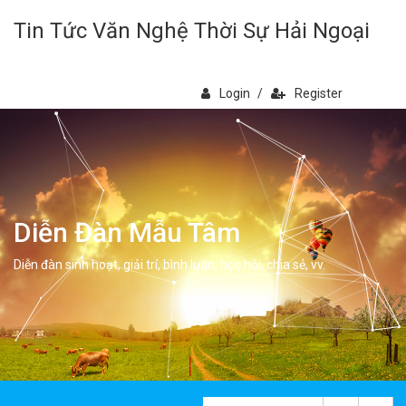
Tin Tức Văn Nghệ Thời Sự Hải Ngoại
Login
/
Register
Diễn Đàn Mẫu Tâm
Diễn đàn sinh hoạt, giải trí, bình luân, học hỏi, chia sẻ, vv.