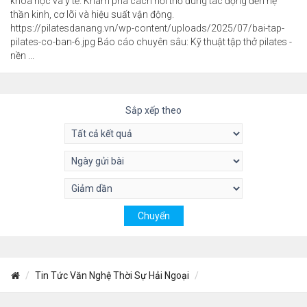
khoa học và y tế. Khám phá cách hơi thở đúng tác động đến hệ
thần kinh, cơ lõi và hiệu suất vận động.
https://pilatesdanang.vn/wp-content/uploads/2025/07/bai-tap-
pilates-co-ban-6.jpg Báo cáo chuyên sâu: Kỹ thuật tập thở pilates -
nền ...
Sắp xếp theo
Tin Tức Văn Nghệ Thời Sự Hải Ngoại