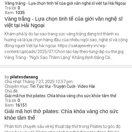
Vàng trắng - Lựa chọn tinh tế của giới văn nghệ sĩ việt tại Hải Ngoại
Trả lời:
0
Xem:
1035
Vàng trắng - Lựa chọn tinh tế của giới văn nghệ sĩ
việt tại Hải Ngoại
Khám phá lý do tại sao trang sức vàng trắng đang trở thành xu
hướng và là lựa chọn hàng đầu của nhiều ngôi sao, nghệ sĩ và cộng
đồng người Việt tại hải ngoại. https://sakajewelry.vn/wp-
content/uploads/2025/07/Chon-lac-tay-theo-tung-dip-cu-the.jpg
Vàng Trắng - "Ngôi Sao Thầm Lặng" Khẳng Định Đẳng Cấ...
by
pilatesdanang
Chủ nhật Tháng 7 27, 2025 12:57 pm
Chuyên mục:
Tin Tức Vui -Truyện Cười- Video Hài
Chủ đề:
Giải mã hơi thở pilates: Chìa khóa vàng cho sức khỏe tâm thể
Trả lời:
0
Xem:
16151
Giải mã hơi thở pilates: Chìa khóa vàng cho sức
khỏe tâm thể
Phân tích chuyên sâu về kỹ thuật tập thở trong Pilates từ góc độ