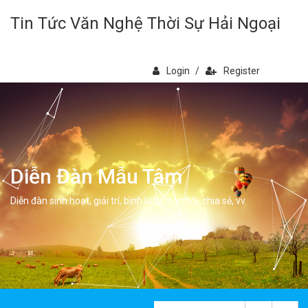
Tin Tức Văn Nghệ Thời Sự Hải Ngoại
Login
/
Register
Diễn Đàn Mẫu Tâm
Diễn đàn sinh hoạt, giải trí, bình luân, học hỏi, chia sẻ, vv.