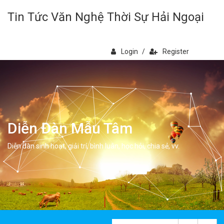
Tin Tức Văn Nghệ Thời Sự Hải Ngoại
Login
/
Register
Diễn Đàn Mẫu Tâm
Diễn đàn sinh hoạt, giải trí, bình luân, học hỏi, chia sẻ, vv.