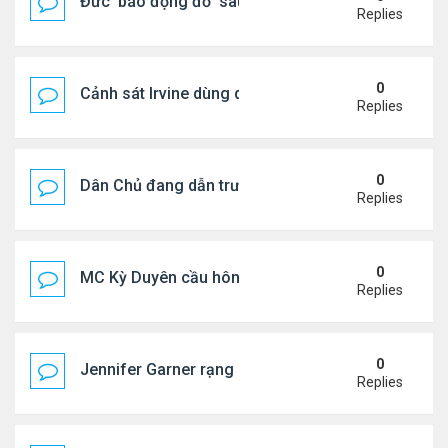
Đức ‘báo động đỏ’ sau vụ phát hiện UAV mang chấ
Replies
0
Cảnh sát Irvine dùng drone bắt kẻ trộm trong Wal
Replies
0
Dân Chủ đang dẫn trước Cộng Hòa trong các cuộc
Replies
0
MC Kỳ Duyên cầu hôn lại chồng cũ
Replies
0
Jennifer Garner rạng rỡ bên bạn trai kém 6 tuổi
Replies