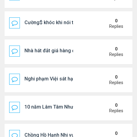
0
Cường$ khóc khi nói thật về hôn nhân
Replies
0
Nhà hát đắt giá hàng đầu tg ở VN
Replies
0
Nghi phạm Việi sát hại cụ bà 91 tuổi, phi tang xác 
Replies
0
10 năm Lâm Tâm Như - Hoắc Kiến Hoa
Replies
0
Chồng Hồ Hạnh Nhi vui vẻ ôm người cũ của vợ