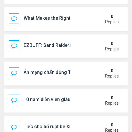
0
What Makes the Right Retail POS Matter?
Replies
0
EZBUFF: Sand Raiders of Sophie Farming Guide: B
Replies
0
Án mạng chấn động Thái lan: hai chị em người Nga b
Replies
0
10 nam diễn viên giàu nhất Trung Quốc 2026
Replies
0
Tiếc cho bố ruột bé Xuân Mai ở Mỹ
Replies