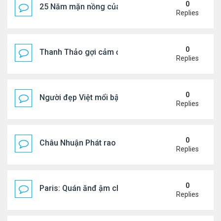
0
25 Năm mặn nồng của 'Điệp viên 007'
Replies
0
Thanh Thảo gợi cảm ở tuổi 49
Replies
0
Người đẹp Việt mổi bật giữa dàn sao châu Á
Replies
0
Châu Nhuận Phát rao bán tài sản
Replies
0
Paris: Quán ănđ ậm chất Việt đông kín khách chờ
Replies