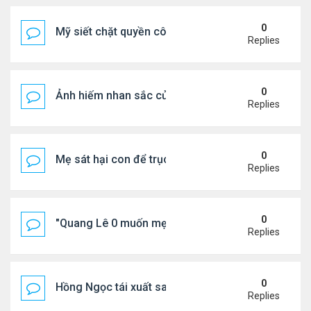
0
Mỹ siết chặt quyền công dân theo nơi sinh, mở rộn
Replies
0
Ảnh hiếm nhan sắc của Thẩm Thuý Hằng
Replies
0
Mẹ sát hại con để trục lợi bảo hiểm
Replies
0
"Quang Lê 0 muốn mẹ thua kém người khác"
Replies
0
Hồng Ngọc tái xuất sau nhiều năm ở ẩn
Replies