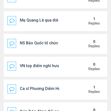
Replies
1
Mẹ Quang Lê qua đời sau 2 năm đột quỵ.
Replies
0
NS Bảo Quốc tổ chức sn cho bà xã
Replies
0
VN top điểm nghỉ hưu lý tưởng cho người Mỹ
Replies
1
Ca sĩ Phương Diễm Huyền bị khởi tố
Replies
0