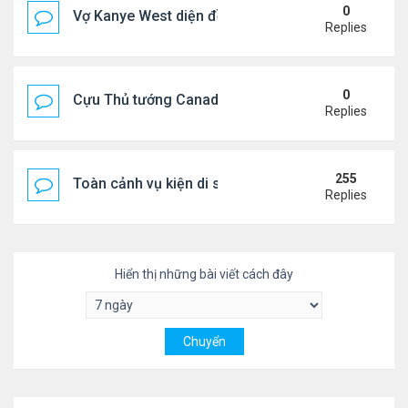
0
Vợ Kanye West diện đồ xẻ bạo, dự tiệc ở đảo Ibiza
Replies
0
Cựu Thủ tướng Canada đắm đuối khóa môi Katy Per
Replies
255
Toàn cảnh vụ kiện di sản CNS VŨ LINH
Replies
Hiển thị những bài viết cách đây