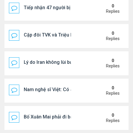
0
Tiếp nhận 47 người bị Mỹ trục xuất, Công an khuy
Replies
0
Cặp đôi TVK và Triệu Mẫn được yêu thích nhất
Replies
0
Lý do Iran không lùi bước trước lời đe dọa của ôn
Replies
0
Nam nghệ sĩ Việt: Có 4 nhà ở Pháp, sống gần tháp E
Replies
0
Bố Xuân Mai phải đi bán cơm ở Mỹ
Replies