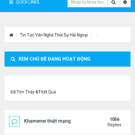
QUICK LINKS
Tin Tức Văn Nghệ Thời Sự Hải Ngoại
XEM CHỦ ĐỀ ĐANG HOẠT ĐỘNG
Đã Tìm Thấy
67
Kết Quả
1056
Khamenei thiệt mạng trong cuộc tấn công phối hợp
Replies