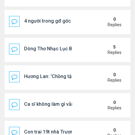
0
4 người trong gđ gốc Việt thiệt mạng vì tai nạn xe 
Replies
5
Dòng Thơ Nhạc Lục Bát Trích Đoạn - Gõ Google: n
Replies
0
Hương Lan: 'Chồng tặng tôi khu vườn tình yêu'
Replies
0
Ca sĩ không làm gì vẫn kiếm được 400 triệu đồng/
Replies
0
Con trai 19t nhà Trương Bá Chi - Tạ Đình Phong