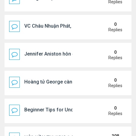
Replies
0
VC Châu Nhuận Phát, Lưu Gia Linh viếng vợ cũ ..
Replies
0
Jennifer Aniston hôn đắm đuối bạn trai trên du th
Replies
0
Hoàng tử George càng lớn càng điển trai
Replies
0
Beginner Tips for Understanding Diablo 4 Items 
Replies