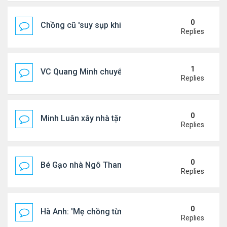
0
Chồng cũ 'suy sụp khi biết tin Nicole Kidman có tìn
Replies
1
VC Quang Minh chuyển về tổ ấm
Replies
0
Minh Luân xây nhà tặng cha mẹ
Replies
0
Bé Gạo nhà Ngô Thanh Vân dễ thương trong tiệc th
Replies
0
Hà Anh: 'Mẹ chồng từng ngạc nhiên vì tôi luôn trả ti
Replies