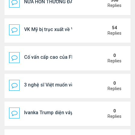
308
NỬA HỒN THƯƠNG ĐAU..
Replies
54
VK Mỹ bị trục xuất về VN sống ra sao
Replies
0
Cố vấn cấp cao của FIFA từ chức để phán đối 'bán
Replies
0
3 nghệ sĩ Việt muốn về VN nhưng số phận an bài ở
Replies
0
Ivanka Trump diện váy hở eo táo bạo, khoe vòng h
Replies