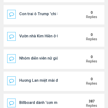
0
Con trai ô Trump 'chi 8.5 triệu để xóa ràng buộc vớ
Replies
0
Vườn nhà Kim Hiền ở California
Replies
0
Nhóm diễn viên nữ giàu nhất thế giới
Replies
0
Hương Lan miệt mài đi hát ở tuổi 70
Replies
387
Billboard dành 'cơn mưa' lời khen BTS
Replies