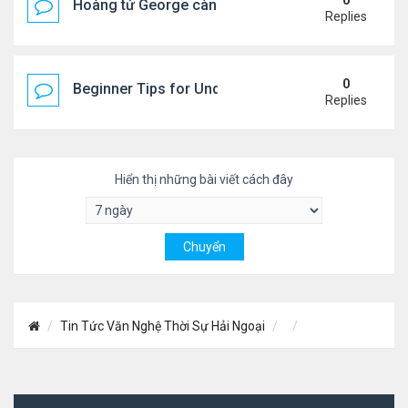
0
Hoàng tử George càng lớn càng điển trai
Replies
0
Beginner Tips for Understanding Diablo 4 Items 
Replies
Hiển thị những bài viết cách đây
Tin Tức Văn Nghệ Thời Sự Hải Ngoại