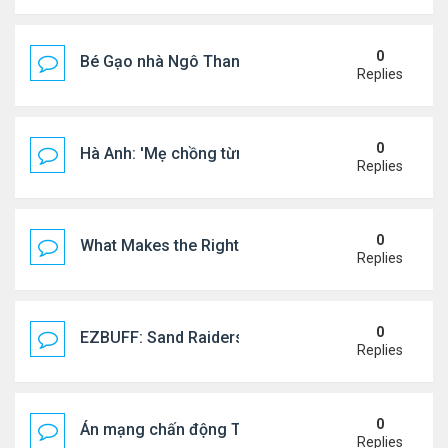
0
Bé Gạo nhà Ngô Thanh Vân dễ thương trong tiệc th
Replies
0
Hà Anh: 'Mẹ chồng từng ngạc nhiên vì tôi luôn trả ti
Replies
0
What Makes the Right Retail POS Matter?
Replies
0
EZBUFF: Sand Raiders of Sophie Farming Guide: B
Replies
0
Án mạng chấn động Thái lan: hai chị em người Nga b
Replies