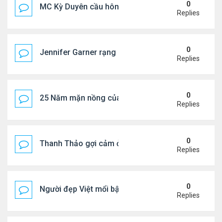
0
MC Kỳ Duyên cầu hôn lại chồng cũ
Replies
0
Jennifer Garner rạng rỡ bên bạn trai kém 6 tuổi
Replies
0
25 Năm mặn nồng của 'Điệp viên 007'
Replies
0
Thanh Thảo gợi cảm ở tuổi 49
Replies
0
Người đẹp Việt mổi bật giữa dàn sao châu Á
Replies