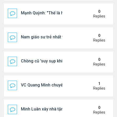
0
Mạnh Quỳnh: "Thế là hết"
Replies
0
Nam giáo sư trẻ nhất thế giới ở tuổi 18
Replies
0
Chồng cũ 'suy sụp khi biết tin Nicole Kidman có tìn
Replies
1
VC Quang Minh chuyển về tổ ấm
Replies
0
Minh Luân xây nhà tặng cha mẹ
Replies