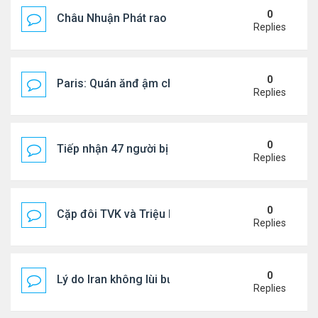
0
Châu Nhuận Phát rao bán tài sản
Replies
0
Paris: Quán ănđ ậm chất Việt đông kín khách chờ
Replies
0
Tiếp nhận 47 người bị Mỹ trục xuất, Công an khuy
Replies
0
Cặp đôi TVK và Triệu Mẫn được yêu thích nhất
Replies
0
Lý do Iran không lùi bước trước lời đe dọa của ôn
Replies