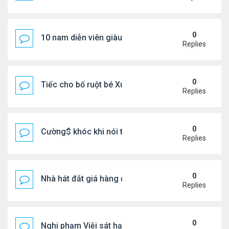
0
10 nam diễn viên giàu nhất Trung Quốc 2026
Replies
0
Tiếc cho bố ruột bé Xuân Mai ở Mỹ
Replies
0
Cường$ khóc khi nói thật về hôn nhân
Replies
0
Nhà hát đắt giá hàng đầu tg ở VN
Replies
0
Nghi phạm Việi sát hại cụ bà 91 tuổi, phi tang xác 