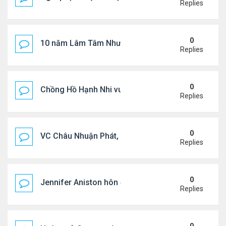
Replies
0
10 năm Lâm Tâm Như - Hoắc Kiến Hoa
Replies
0
Chồng Hồ Hạnh Nhi vui vẻ ôm người cũ của vợ
Replies
0
VC Châu Nhuận Phát, Lưu Gia Linh viếng vợ cũ ..
Replies
0
Jennifer Aniston hôn đắm đuối bạn trai trên du th
Replies