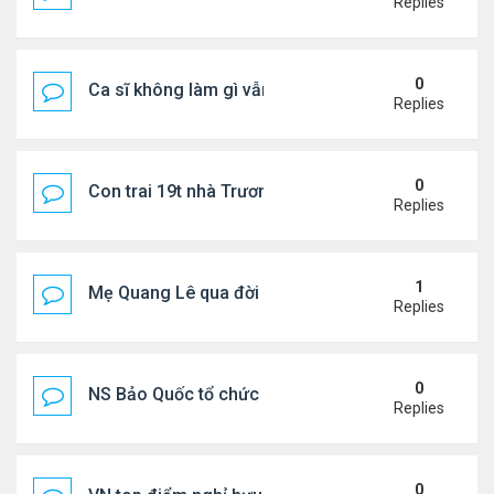
Replies
0
Ca sĩ không làm gì vẫn kiếm được 400 triệu đồng/
Replies
0
Con trai 19t nhà Trương Bá Chi - Tạ Đình Phong
Replies
1
Mẹ Quang Lê qua đời sau 2 năm đột quỵ.
Replies
0
NS Bảo Quốc tổ chức sn cho bà xã
Replies
0