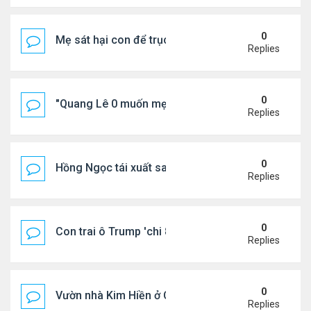
0
Mẹ sát hại con để trục lợi bảo hiểm
Replies
0
"Quang Lê 0 muốn mẹ thua kém người khác"
Replies
0
Hồng Ngọc tái xuất sau nhiều năm ở ẩn
Replies
0
Con trai ô Trump 'chi 8.5 triệu để xóa ràng buộc vớ
Replies
0
Vườn nhà Kim Hiền ở California
Replies