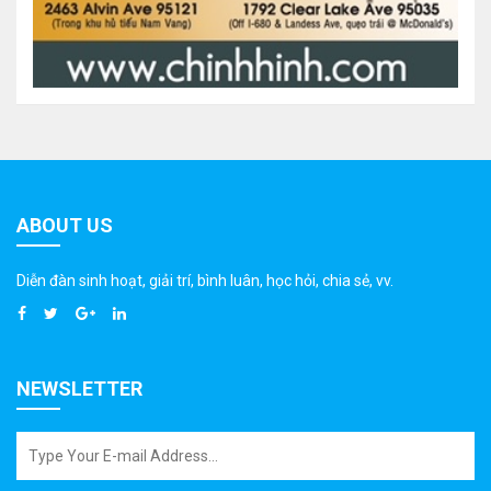
ABOUT US
Diễn đàn sinh hoạt, giải trí, bình luân, học hỏi, chia sẻ, vv.
NEWSLETTER