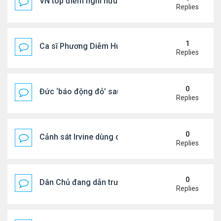
VN top điểm nghỉ hưu lý tưởng cho người Mỹ
Replies
1
Ca sĩ Phương Diễm Huyền bị khởi tố
Replies
0
Đức ‘báo động đỏ’ sau vụ phát hiện UAV mang chấ
Replies
0
Cảnh sát Irvine dùng drone bắt kẻ trộm trong Wal
Replies
0
Dân Chủ đang dẫn trước Cộng Hòa trong các cuộc
Replies