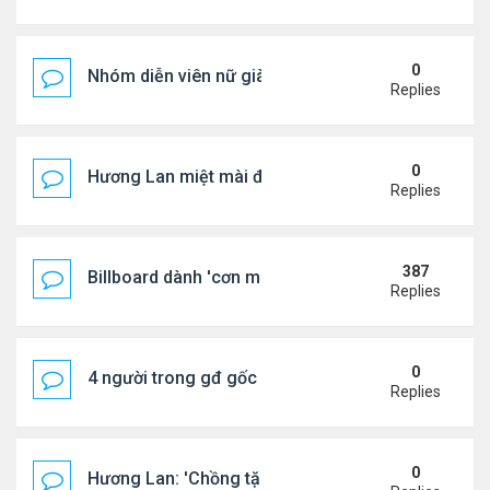
0
Nhóm diễn viên nữ giàu nhất thế giới
Replies
0
Hương Lan miệt mài đi hát ở tuổi 70
Replies
387
Billboard dành 'cơn mưa' lời khen BTS
Replies
0
4 người trong gđ gốc Việt thiệt mạng vì tai nạn xe 
Replies
0
Hương Lan: 'Chồng tặng tôi khu vườn tình yêu'