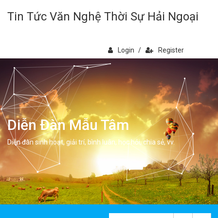
Tin Tức Văn Nghệ Thời Sự Hải Ngoại
Login
/
Register
Diễn Đàn Mẫu Tâm
Diễn đàn sinh hoạt, giải trí, bình luân, học hỏi, chia sẻ, vv.