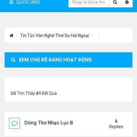
QUICK LINKS
Tin Tức Văn Nghệ Thời Sự Hải Ngoại
XEM CHỦ ĐỀ ĐANG HOẠT ĐỘNG
Đã Tìm Thấy
61
Kết Quả
6
Dòng Thơ Nhạc Lục Bát Trích Đoạn - Gõ Google: n
Replies