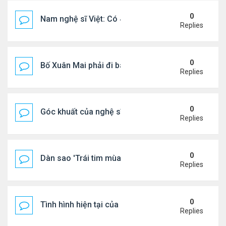
0
Nam nghệ sĩ Việt: Có 4 nhà ở Pháp, sống gần tháp E
Replies
0
Bố Xuân Mai phải đi bán cơm ở Mỹ
Replies
0
Góc khuất của nghệ sĩ Hoài Tâm
Replies
0
Dàn sao 'Trái tim mùa thu' sau 26 năm
Replies
0
Tình hình hiện tại của Quang Lê
Replies