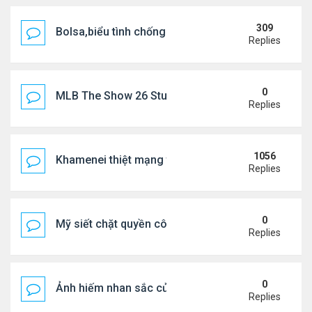
309
Bolsa,biểu tình chống ca nô.
Replies
0
MLB The Show 26 Stubs Tips for Efficient Market
Replies
1056
Khamenei thiệt mạng trong cuộc tấn công phối hợp
Replies
0
Mỹ siết chặt quyền công dân theo nơi sinh, mở rộn
Replies
0
Ảnh hiếm nhan sắc của Thẩm Thuý Hằng
Replies