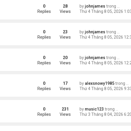
0
28
by
johnjames
trong
Tin Thế
oing Before Filing?
Replies
Views
0
23
by
johnjames
trong
Tin Thế
gic Online Growth by Fastest Logo
Replies
Views
0
20
by
johnjames
trong
Tin Thế
Why Businesses Choose Swyft POS
Replies
Views
0
17
by
alexsnowy1985
trong
Ti
Replies
Views
0
231
by
music123
trong
Tin Tức
m trong Walmart
Replies
Views