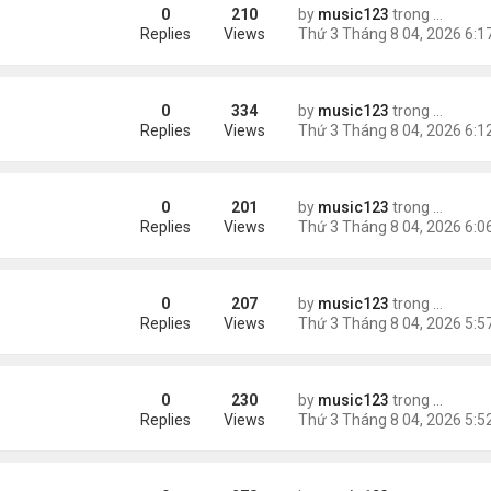
0
210
by
music123
trong
Tin Tức
ng các cuộc thăm dò dư luận
Replies
Views
0
334
by
music123
trong
Tin Tức
Replies
Views
0
201
by
music123
trong
Tin Tức
ém 6 tuổi
Replies
Views
0
207
by
music123
trong
Tin Tức
Replies
Views
0
230
by
music123
trong
Tin Tức
Replies
Views