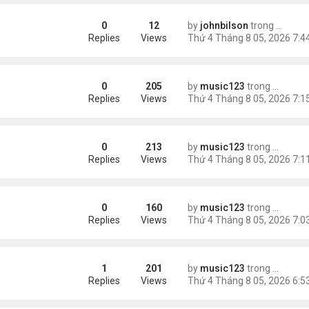
0
12
by
johnbilson
trong
Tin Thế
 Jacket – Exclusive Streetwear Meets Marvel Style
Replies
Views
0
205
by
music123
trong
Tin Tức
ình yêu'
Replies
Views
0
213
by
music123
trong
Tin Tức
 triệu đồng/tháng
Replies
Views
0
160
by
music123
trong
Tin Tức
ình Phong
Replies
Views
1
201
by
music123
trong
Tin Tức
uỵ.
Replies
Views