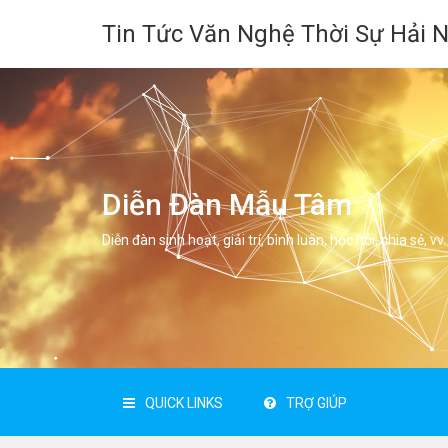
Tin Tức Văn Nghệ Thời Sự Hải 
Diễn Đàn Mẫu Tâm
Diễn đàn sinh hoạt, giải trí, bình luân, học hỏi, chia sẻ, vv.
QUICK LINKS
TRỢ GIÚP