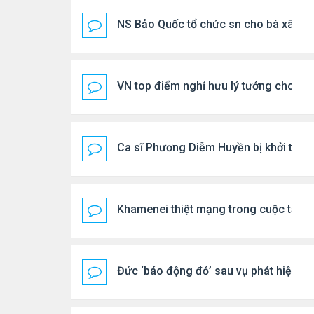
NS Bảo Quốc tổ chức sn cho bà xã
VN top điểm nghỉ hưu lý tưởng cho ng
Ca sĩ Phương Diễm Huyền bị khởi tố
Khamenei thiệt mạng trong cuộc tấn c
Đức ‘báo động đỏ’ sau vụ phát hiện U