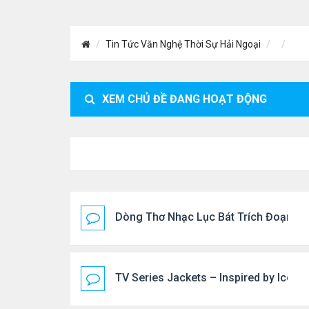
Tin Tức Văn Nghệ Thời Sự Hải Ngoại
XEM CHỦ ĐỀ ĐANG HOẠT ĐỘNG
Dòng Thơ Nhạc Lục Bát Trích Đoạn - G
TV Series Jackets – Inspired by Iconi