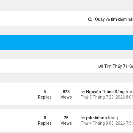
Quay về tìm kiếm nâ
Đã Tìm Thấy
71
Kế
5
823
by
Nguyễn Thành Sáng
tro
õ Google: nhat lang thu quan
Replies
Views
0
25
by
johnbilson
trong
Tin Thế
c Television Characters
Replies
Views