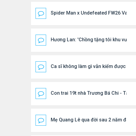
Spider Man x Undefeated FW26 Varsity
Hương Lan: 'Chồng tặng tôi khu vườn t
Ca sĩ không làm gì vẫn kiếm được 400
Con trai 19t nhà Trương Bá Chi - Tạ Đ
Mẹ Quang Lê qua đời sau 2 năm đột q