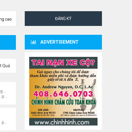
ĐĂNG KÝ
ng cao
ADVERTISEMENT
t Quả
ng
Đọc và nghe truyện Online
Thứ 5 Tháng 7 23, 2026 8:01 pm
 Giới- Hoa Kỳ
Thứ 4 Tháng 8 05, 2026 7:51 pm