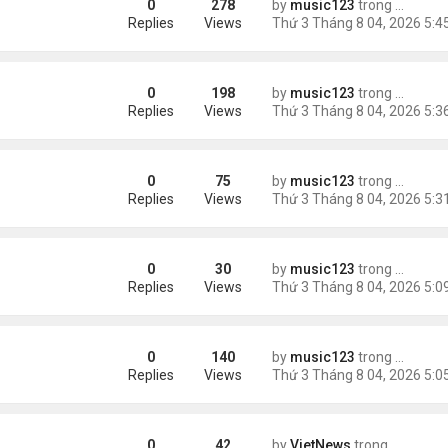
0
278
by
music123
trong
Tin Tức
châu Á
Replies
Views
0
198
by
music123
trong
Tin Tức
Replies
Views
0
75
by
music123
trong
46 năm n
n khách chờ
Replies
Views
0
30
by
music123
trong
46 năm n
ông an khuyến cáo
Replies
Views
0
140
by
music123
trong
Tin Tức
ích nhất
Replies
Views
0
42
by
VietNews
trong
Tin Thế 