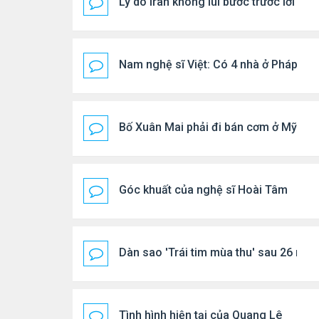
Lý do Iran không lùi bước trước lời đ
Nam nghệ sĩ Việt: Có 4 nhà ở Pháp, sốn
Bố Xuân Mai phải đi bán cơm ở Mỹ
Góc khuất của nghệ sĩ Hoài Tâm
Dàn sao 'Trái tim mùa thu' sau 26 năm
Tình hình hiện tại của Quang Lê