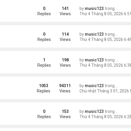
0
141
by
music123
trong
Tin Tức
Replies
Views
0
114
by
music123
trong
Tin Tức
ười Mỹ
Replies
Views
1
198
by
music123
trong
Tin Tức
Replies
Views
1053
94311
by
music123
trong
Tin Tức
ông phối hợp giữa Mỹ và Israel
Replies
Views
0
153
by
music123
trong
Tin Tức
AV mang chất nổ ở sân bay
Replies
Views