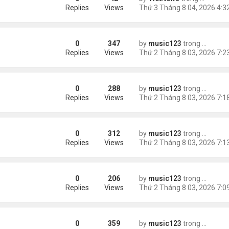
e dọa của ông Trump
Replies
Views
0
347
by
music123
trong
Tin Tức
g gần tháp Eiffel...
Replies
Views
0
288
by
music123
trong
Tin Tức
Replies
Views
0
312
by
music123
trong
Tin Tức
Replies
Views
0
206
by
music123
trong
Tin Tức
Replies
Views
0
359
by
music123
trong
Tin Tức