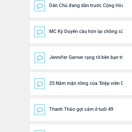
Dân Chủ đang dẫn trước Cộng Hòa tro
MC Kỳ Duyên cầu hôn lại chồng cũ
Jennifer Garner rạng rỡ bên bạn trai k
25 Năm mặn nồng của 'Điệp viên 007'
Thanh Thảo gợi cảm ở tuổi 49