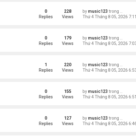
0
228
by
music123
trong
Tin Tức
 triệu đồng/tháng
Replies
Views
0
179
by
music123
trong
Tin Tức
ình Phong
Replies
Views
1
220
by
music123
trong
Tin Tức
uỵ.
Replies
Views
0
155
by
music123
trong
Tin Tức
Replies
Views
0
127
by
music123
trong
Tin Tức
ười Mỹ
Replies
Views