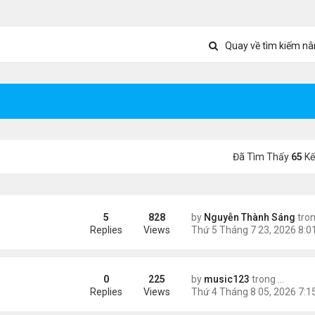
Quay về tìm kiếm nâ
Đã Tìm Thấy
65
Kế
5
828
by
Nguyễn Thành Sáng
tro
õ Google: nhat lang thu quan
Replies
Views
0
225
by
music123
trong
Tin Tức
ình yêu'
Replies
Views