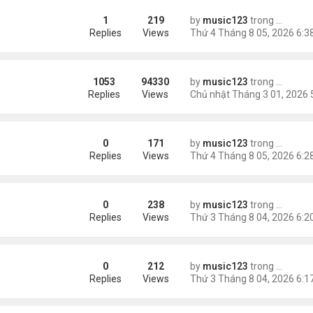
1
219
by
music123
trong
Tin Tức
Replies
Views
1053
94330
by
music123
trong
Tin Tức
ông phối hợp giữa Mỹ và Israel
Replies
Views
0
171
by
music123
trong
Tin Tức
AV mang chất nổ ở sân bay
Replies
Views
0
238
by
music123
trong
Tin Tức
m trong Walmart
Replies
Views
0
212
by
music123
trong
Tin Tức
ng các cuộc thăm dò dư luận
Replies
Views