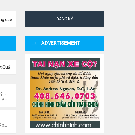
ĐĂNG KÝ
ng cao
ADVERTISEMENT
t Quả
ng
Đọc và nghe truyện Online
Thứ 5 Tháng 7 23, 2026 8:01 pm
 Văn Nghệ Hải Ngoại
Thứ 4 Tháng 8 05, 2026 7:15 pm