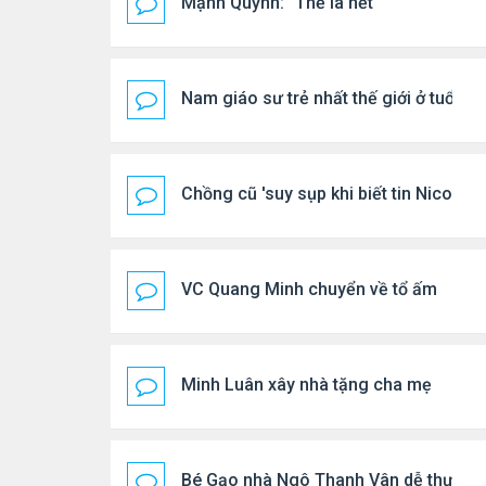
Mạnh Quỳnh: "Thế là hết"
Nam giáo sư trẻ nhất thế giới ở tuổi 18
Chồng cũ 'suy sụp khi biết tin Nicole 
VC Quang Minh chuyển về tổ ấm
Minh Luân xây nhà tặng cha mẹ
Bé Gạo nhà Ngô Thanh Vân dễ thương t