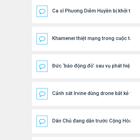
Ca sĩ Phương Diễm Huyền bị khởi tố
Khamenei thiệt mạng trong cuộc tấn c
Đức ‘báo động đỏ’ sau vụ phát hiện U
Cảnh sát Irvine dùng drone bắt kẻ trộ
Dân Chủ đang dẫn trước Cộng Hòa tro