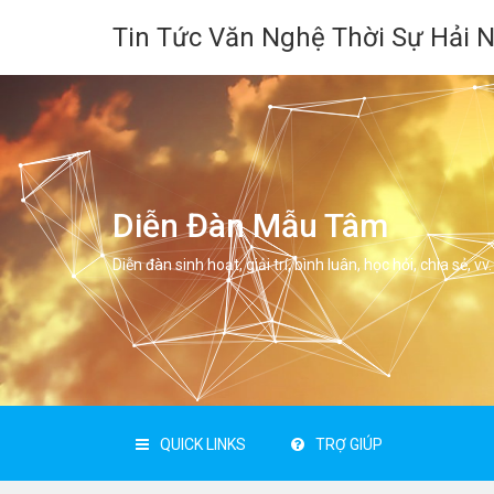
Tin Tức Văn Nghệ Thời Sự Hải 
Diễn Đàn Mẫu Tâm
Diễn đàn sinh hoạt, giải trí, bình luân, học hỏi, chia sẻ, vv.
QUICK LINKS
TRỢ GIÚP