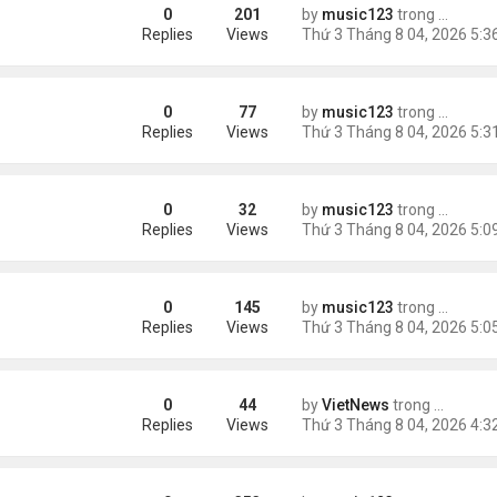
0
201
by
music123
trong
Tin Tức
Replies
Views
0
77
by
music123
trong
46 năm n
n khách chờ
Replies
Views
0
32
by
music123
trong
46 năm n
ông an khuyến cáo
Replies
Views
0
145
by
music123
trong
Tin Tức
ích nhất
Replies
Views
0
44
by
VietNews
trong
Tin Thế 
e dọa của ông Trump
Replies
Views