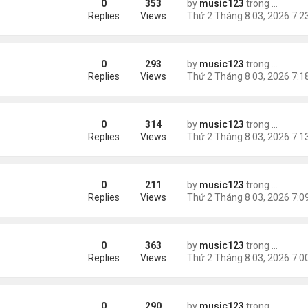
0
353
by
music123
trong
Tin Tức
g gần tháp Eiffel...
Replies
Views
0
293
by
music123
trong
Tin Tức
Replies
Views
0
314
by
music123
trong
Tin Tức
Replies
Views
0
211
by
music123
trong
Tin Tức
Replies
Views
0
363
by
music123
trong
Tin Tức
Replies
Views
0
290
by
music123
trong
Tin Tức