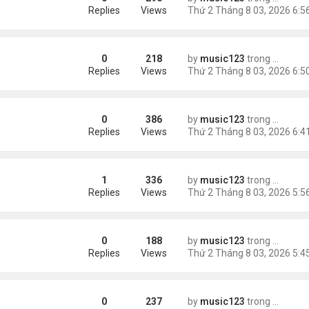
Replies
Views
0
218
by
music123
trong
Tin Tức
Replies
Views
0
386
by
music123
trong
Tin Tức
Kidman có tình mới'
Replies
Views
1
336
by
music123
trong
Tin Tức
Replies
Views
0
188
by
music123
trong
Tin Tức
Replies
Views
0
237
by
music123
trong
Tin Tức
rong tiệc thôi nôi