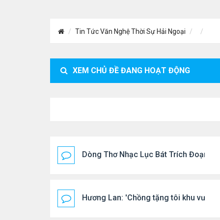
Tin Tức Văn Nghệ Thời Sự Hải Ngoại
XEM CHỦ ĐỀ ĐANG HOẠT ĐỘNG
Dòng Thơ Nhạc Lục Bát Trích Đoạn - G
Hương Lan: 'Chồng tặng tôi khu vườn t