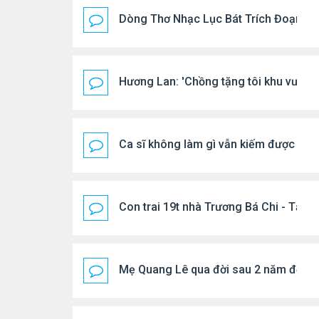
Dòng Thơ Nhạc Lục Bát Trích Đoạn - G
Hương Lan: 'Chồng tặng tôi khu vườn t
Ca sĩ không làm gì vẫn kiếm được 400
Con trai 19t nhà Trương Bá Chi - Tạ Đ
Mẹ Quang Lê qua đời sau 2 năm đột q