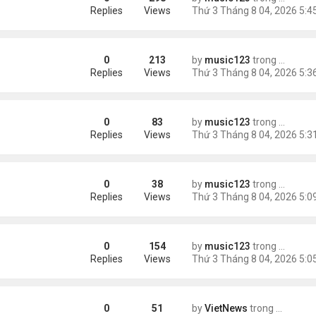
châu Á
Replies
Views
0
213
by
music123
trong
Tin Tức
Replies
Views
0
83
by
music123
trong
46 năm n
n khách chờ
Replies
Views
0
38
by
music123
trong
46 năm n
ông an khuyến cáo
Replies
Views
0
154
by
music123
trong
Tin Tức
ích nhất
Replies
Views
0
51
by
VietNews
trong
Tin Thế 
e dọa của ông Trump