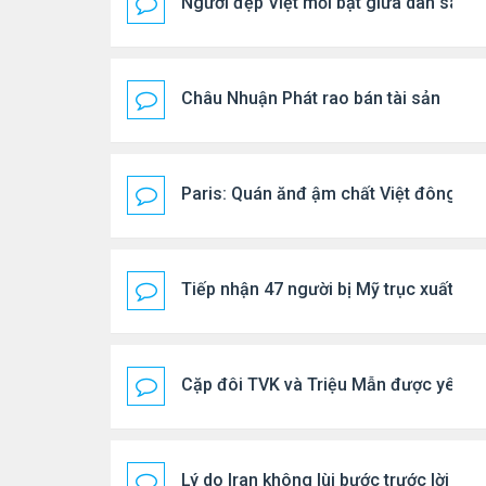
Người đẹp Việt mổi bật giữa dàn sao 
Châu Nhuận Phát rao bán tài sản
Paris: Quán ănđ ậm chất Việt đông kí
Tiếp nhận 47 người bị Mỹ trục xuất, C
Cặp đôi TVK và Triệu Mẫn được yêu th
Lý do Iran không lùi bước trước lời đ