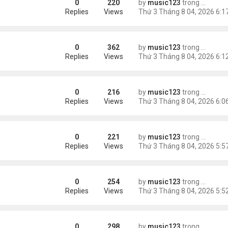
0
220
by
music123
trong
Tin Tức
ng các cuộc thăm dò dư luận
Replies
Views
0
362
by
music123
trong
Tin Tức
Replies
Views
0
216
by
music123
trong
Tin Tức
ém 6 tuổi
Replies
Views
0
221
by
music123
trong
Tin Tức
Replies
Views
0
254
by
music123
trong
Tin Tức
Replies
Views
0
298
by
music123
trong
Tin Tức