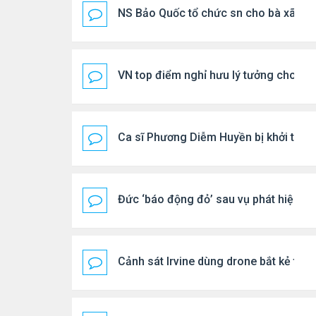
NS Bảo Quốc tổ chức sn cho bà xã
VN top điểm nghỉ hưu lý tưởng cho ng
Ca sĩ Phương Diễm Huyền bị khởi tố
Đức ‘báo động đỏ’ sau vụ phát hiện U
Cảnh sát Irvine dùng drone bắt kẻ trộ