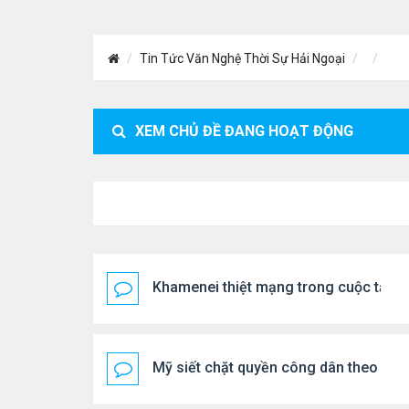
Tin Tức Văn Nghệ Thời Sự Hải Ngoại
XEM CHỦ ĐỀ ĐANG HOẠT ĐỘNG
Khamenei thiệt mạng trong cuộc tấn c
Mỹ siết chặt quyền công dân theo nơi 