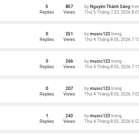
5
857
by
Nguyễn Thành Sáng
tro
õ Google: nhat lang thu quan
Replies
Views
0
251
by
music123
trong
Tin Tức
ình yêu'
Replies
Views
0
266
by
music123
trong
Tin Tức
 triệu đồng/tháng
Replies
Views
0
207
by
music123
trong
Tin Tức
ình Phong
Replies
Views
1
243
by
music123
trong
Tin Tức
uỵ.
Replies
Views