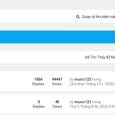
Quay về tìm kiếm nâ
Đã Tìm Thấy
67
Kế
1056
94447
by
music123
trong
Tin Tức
ông phối hợp giữa Mỹ và Israel
Replies
Views
0
45
by
music123
trong
Tin Tức
sinh, mở rộng chống “du lịch sinh con”
Replies
Views