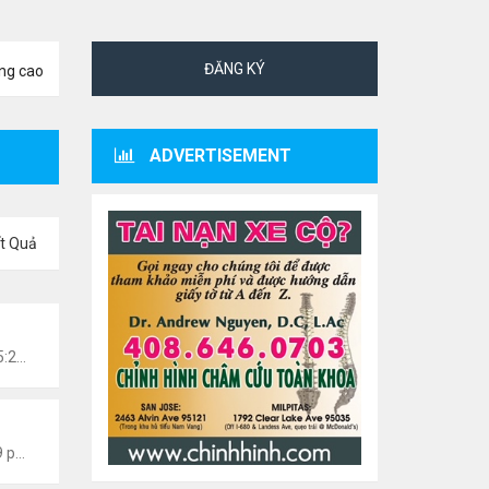
ĐĂNG KÝ
ng cao
ADVERTISEMENT
t Quả
 Văn Nghệ Hải Ngoại
Chủ nhật Tháng 3 01, 2026 5:22 am
 Văn Nghệ Hải Ngoại
Thứ 5 Tháng 8 06, 2026 5:09 pm