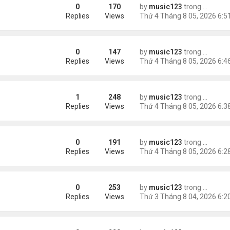
0
170
by
music123
trong
Tin Tức
Replies
Views
0
147
by
music123
trong
Tin Tức
ười Mỹ
Replies
Views
1
248
by
music123
trong
Tin Tức
Replies
Views
0
191
by
music123
trong
Tin Tức
AV mang chất nổ ở sân bay
Replies
Views
0
253
by
music123
trong
Tin Tức
m trong Walmart
Replies
Views