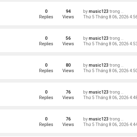
0
94
by
music123
trong
Tin Tức
ằng
Replies
Views
0
56
by
music123
trong
Tin Tức
Replies
Views
0
80
by
music123
trong
Tin Tức
 khác"
Replies
Views
0
76
by
music123
trong
Tin Tức
n
Replies
Views
0
76
by
music123
trong
Tin Tức
ràng buộc với vị hôn thê cũ
Replies
Views