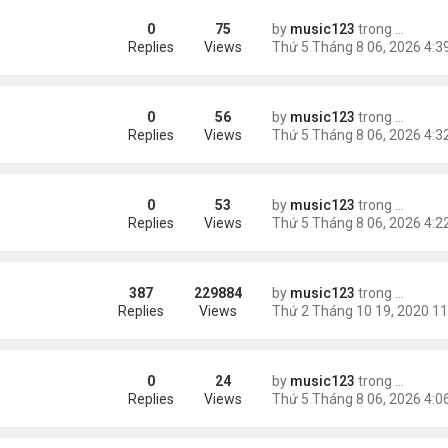
0
75
by
music123
trong
Tin Tức
Replies
Views
0
56
by
music123
trong
Tin Tức
Replies
Views
0
53
by
music123
trong
Tin Tức
Replies
Views
387
229884
by
music123
trong
Tin Tức
Replies
Views
0
24
by
music123
trong
46 năm n
 tai nạn xe hơi
Replies
Views