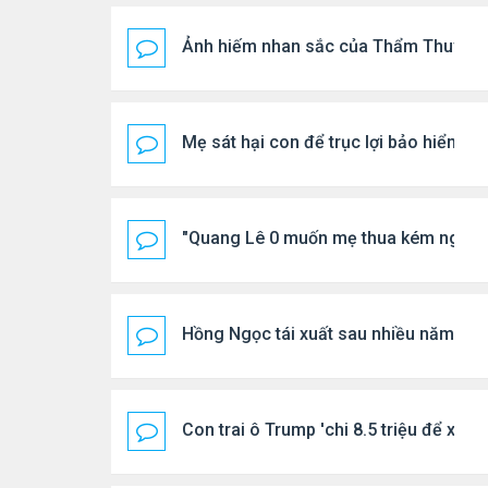
Ảnh hiếm nhan sắc của Thẩm Thuý H
Mẹ sát hại con để trục lợi bảo hiểm
"Quang Lê 0 muốn mẹ thua kém người
Hồng Ngọc tái xuất sau nhiều năm ở ẩ
Con trai ô Trump 'chi 8.5 triệu để xóa 