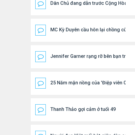
Dân Chủ đang dẫn trước Cộng Hòa tro
MC Kỳ Duyên cầu hôn lại chồng cũ
Jennifer Garner rạng rỡ bên bạn trai k
25 Năm mặn nồng của 'Điệp viên 007'
Thanh Thảo gợi cảm ở tuổi 49