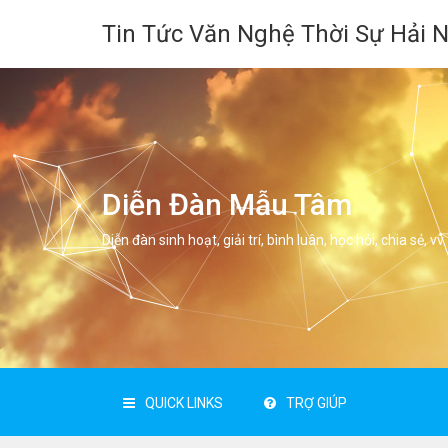
Tin Tức Văn Nghệ Thời Sự Hải 
Diễn Đàn Mẫu Tâm
Diễn đàn sinh hoạt, giải trí, bình luân, học hỏi, chia sẻ, vv.
QUICK LINKS
TRỢ GIÚP