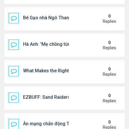
0
Bé Gạo nhà Ngô Thanh Vân dễ thương trong tiệc th
Replies
0
Hà Anh: 'Mẹ chồng từng ngạc nhiên vì tôi luôn trả ti
Replies
0
What Makes the Right Retail POS Matter?
Replies
0
EZBUFF: Sand Raiders of Sophie Farming Guide: B
Replies
0
Án mạng chấn động Thái lan: hai chị em người Nga b
Replies