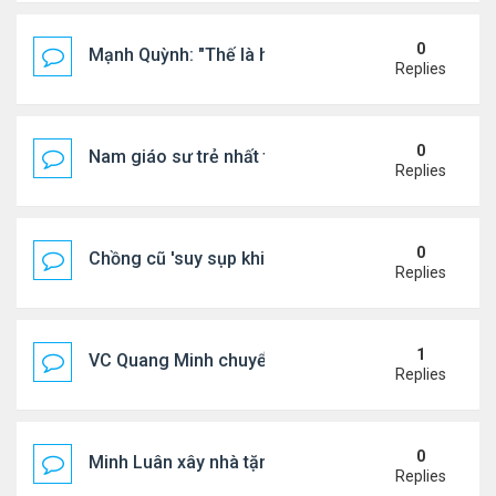
0
Mạnh Quỳnh: "Thế là hết"
Replies
0
Nam giáo sư trẻ nhất thế giới ở tuổi 18
Replies
0
Chồng cũ 'suy sụp khi biết tin Nicole Kidman có tìn
Replies
1
VC Quang Minh chuyển về tổ ấm
Replies
0
Minh Luân xây nhà tặng cha mẹ
Replies