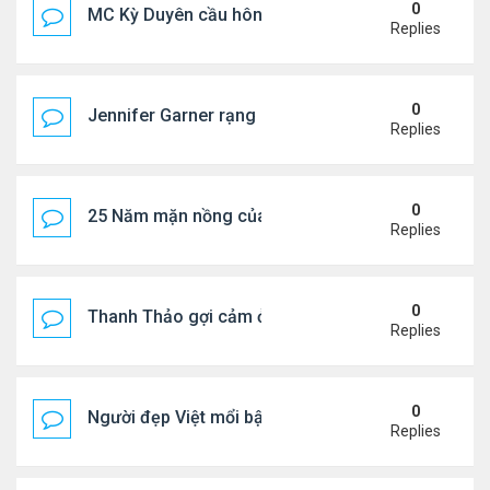
0
MC Kỳ Duyên cầu hôn lại chồng cũ
Replies
0
Jennifer Garner rạng rỡ bên bạn trai kém 6 tuổi
Replies
0
25 Năm mặn nồng của 'Điệp viên 007'
Replies
0
Thanh Thảo gợi cảm ở tuổi 49
Replies
0
Người đẹp Việt mổi bật giữa dàn sao châu Á
Replies