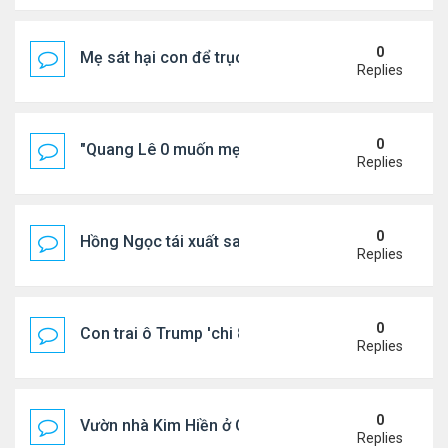
0
Mẹ sát hại con để trục lợi bảo hiểm
Replies
0
"Quang Lê 0 muốn mẹ thua kém người khác"
Replies
0
Hồng Ngọc tái xuất sau nhiều năm ở ẩn
Replies
0
Con trai ô Trump 'chi 8.5 triệu để xóa ràng buộc vớ
Replies
0
Vườn nhà Kim Hiền ở California
Replies