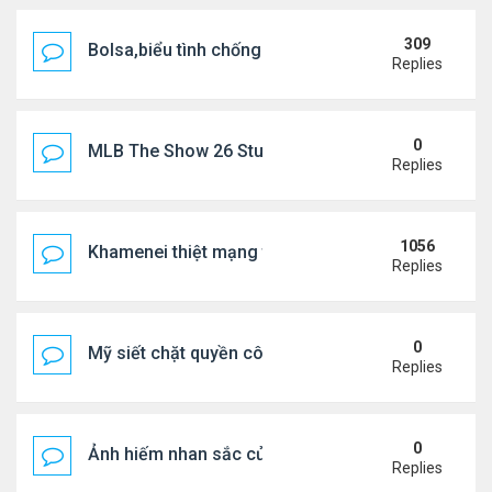
309
Bolsa,biểu tình chống ca nô.
Replies
0
MLB The Show 26 Stubs Tips for Efficient Market
Replies
1056
Khamenei thiệt mạng trong cuộc tấn công phối hợp
Replies
0
Mỹ siết chặt quyền công dân theo nơi sinh, mở rộn
Replies
0
Ảnh hiếm nhan sắc của Thẩm Thuý Hằng
Replies