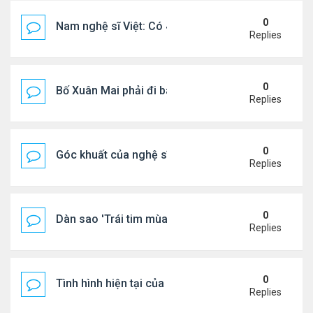
0
Nam nghệ sĩ Việt: Có 4 nhà ở Pháp, sống gần tháp E
Replies
0
Bố Xuân Mai phải đi bán cơm ở Mỹ
Replies
0
Góc khuất của nghệ sĩ Hoài Tâm
Replies
0
Dàn sao 'Trái tim mùa thu' sau 26 năm
Replies
0
Tình hình hiện tại của Quang Lê
Replies