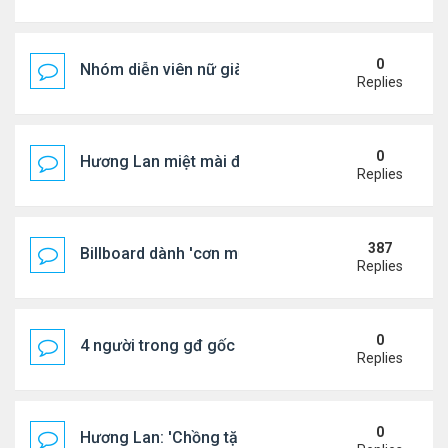
0
Nhóm diễn viên nữ giàu nhất thế giới
Replies
0
Hương Lan miệt mài đi hát ở tuổi 70
Replies
387
Billboard dành 'cơn mưa' lời khen BTS
Replies
0
4 người trong gđ gốc Việt thiệt mạng vì tai nạn xe 
Replies
0
Hương Lan: 'Chồng tặng tôi khu vườn tình yêu'