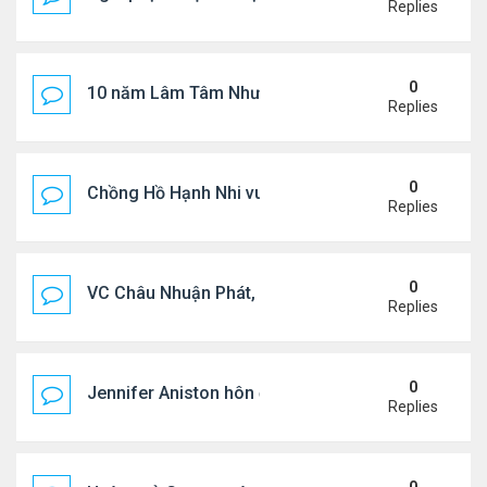
Replies
0
10 năm Lâm Tâm Như - Hoắc Kiến Hoa
Replies
0
Chồng Hồ Hạnh Nhi vui vẻ ôm người cũ của vợ
Replies
0
VC Châu Nhuận Phát, Lưu Gia Linh viếng vợ cũ ..
Replies
0
Jennifer Aniston hôn đắm đuối bạn trai trên du th
Replies