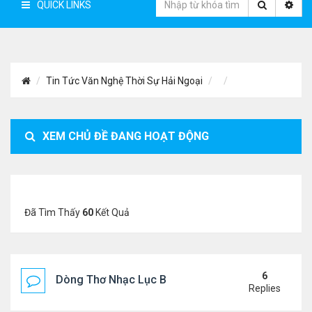
QUICK LINKS
Tin Tức Văn Nghệ Thời Sự Hải Ngoại
XEM CHỦ ĐỀ ĐANG HOẠT ĐỘNG
Đã Tìm Thấy
60
Kết Quả
6
Dòng Thơ Nhạc Lục Bát Trích Đoạn - Gõ Google: n
Replies