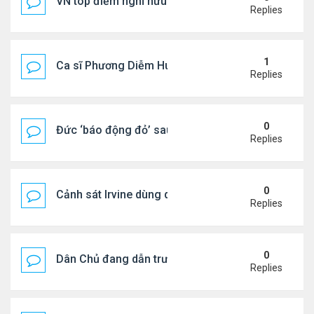
VN top điểm nghỉ hưu lý tưởng cho người Mỹ
Replies
1
Ca sĩ Phương Diễm Huyền bị khởi tố
Replies
0
Đức ‘báo động đỏ’ sau vụ phát hiện UAV mang chấ
Replies
0
Cảnh sát Irvine dùng drone bắt kẻ trộm trong Wal
Replies
0
Dân Chủ đang dẫn trước Cộng Hòa trong các cuộc
Replies