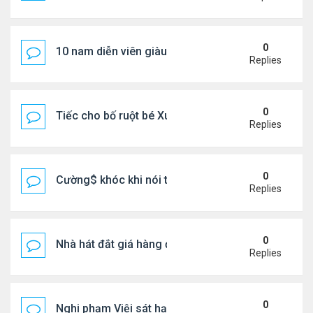
0
10 nam diễn viên giàu nhất Trung Quốc 2026
Replies
0
Tiếc cho bố ruột bé Xuân Mai ở Mỹ
Replies
0
Cường$ khóc khi nói thật về hôn nhân
Replies
0
Nhà hát đắt giá hàng đầu tg ở VN
Replies
0
Nghi phạm Việi sát hại cụ bà 91 tuổi, phi tang xác 