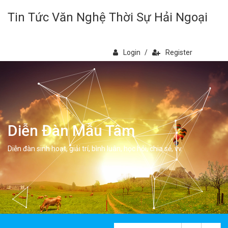
Tin Tức Văn Nghệ Thời Sự Hải Ngoại
Login
/
Register
Diễn Đàn Mẫu Tâm
Diễn đàn sinh hoạt, giải trí, bình luân, học hỏi, chia sẻ, vv.