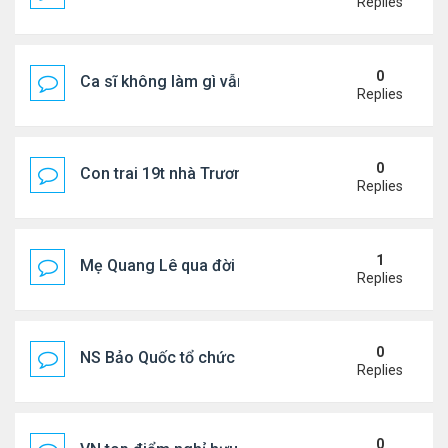
Replies
0
Ca sĩ không làm gì vẫn kiếm được 400 triệu đồng/
Replies
0
Con trai 19t nhà Trương Bá Chi - Tạ Đình Phong
Replies
1
Mẹ Quang Lê qua đời sau 2 năm đột quỵ.
Replies
0
NS Bảo Quốc tổ chức sn cho bà xã
Replies
0