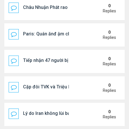
0
Châu Nhuận Phát rao bán tài sản
Replies
0
Paris: Quán ănđ ậm chất Việt đông kín khách chờ
Replies
0
Tiếp nhận 47 người bị Mỹ trục xuất, Công an khuy
Replies
0
Cặp đôi TVK và Triệu Mẫn được yêu thích nhất
Replies
0
Lý do Iran không lùi bước trước lời đe dọa của ôn
Replies