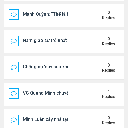
0
Mạnh Quỳnh: "Thế là hết"
Replies
0
Nam giáo sư trẻ nhất thế giới ở tuổi 18
Replies
0
Chồng cũ 'suy sụp khi biết tin Nicole Kidman có tìn
Replies
1
VC Quang Minh chuyển về tổ ấm
Replies
0
Minh Luân xây nhà tặng cha mẹ
Replies