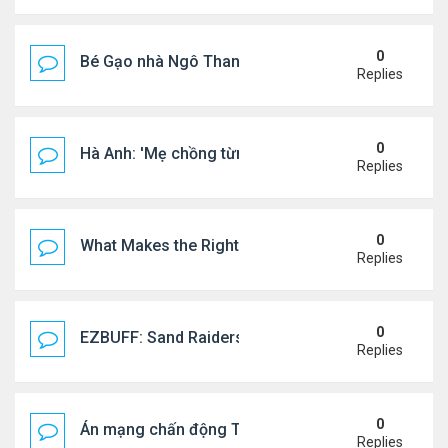
0
Bé Gạo nhà Ngô Thanh Vân dễ thương trong tiệc th
Replies
0
Hà Anh: 'Mẹ chồng từng ngạc nhiên vì tôi luôn trả ti
Replies
0
What Makes the Right Retail POS Matter?
Replies
0
EZBUFF: Sand Raiders of Sophie Farming Guide: B
Replies
0
Án mạng chấn động Thái lan: hai chị em người Nga b
Replies