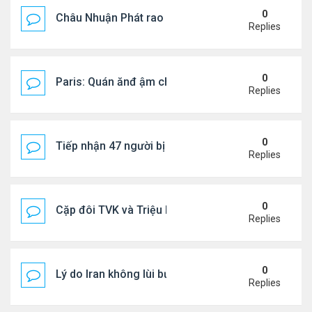
0
Châu Nhuận Phát rao bán tài sản
Replies
0
Paris: Quán ănđ ậm chất Việt đông kín khách chờ
Replies
0
Tiếp nhận 47 người bị Mỹ trục xuất, Công an khuy
Replies
0
Cặp đôi TVK và Triệu Mẫn được yêu thích nhất
Replies
0
Lý do Iran không lùi bước trước lời đe dọa của ôn
Replies