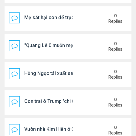
0
Mẹ sát hại con để trục lợi bảo hiểm
Replies
0
"Quang Lê 0 muốn mẹ thua kém người khác"
Replies
0
Hồng Ngọc tái xuất sau nhiều năm ở ẩn
Replies
0
Con trai ô Trump 'chi 8.5 triệu để xóa ràng buộc vớ
Replies
0
Vườn nhà Kim Hiền ở California
Replies