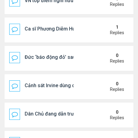
VN top điểm nghỉ hưu lý tưởng cho người Mỹ
Replies
1
Ca sĩ Phương Diễm Huyền bị khởi tố
Replies
0
Đức ‘báo động đỏ’ sau vụ phát hiện UAV mang chấ
Replies
0
Cảnh sát Irvine dùng drone bắt kẻ trộm trong Wal
Replies
0
Dân Chủ đang dẫn trước Cộng Hòa trong các cuộc
Replies