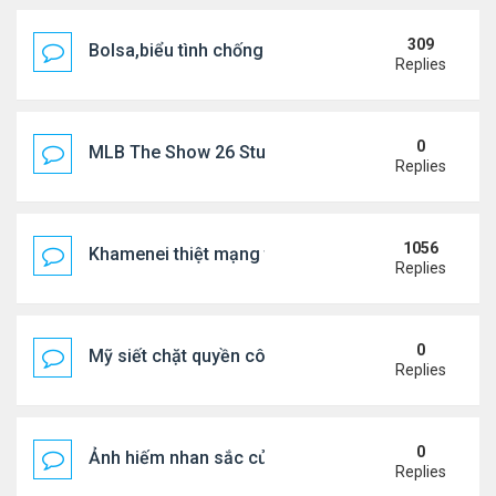
309
Bolsa,biểu tình chống ca nô.
Replies
0
MLB The Show 26 Stubs Tips for Efficient Market
Replies
1056
Khamenei thiệt mạng trong cuộc tấn công phối hợp
Replies
0
Mỹ siết chặt quyền công dân theo nơi sinh, mở rộn
Replies
0
Ảnh hiếm nhan sắc của Thẩm Thuý Hằng
Replies