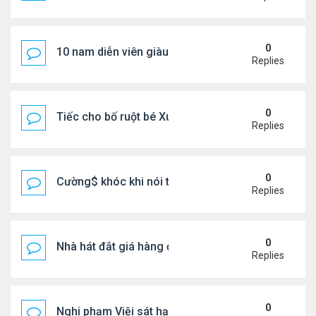
0
10 nam diễn viên giàu nhất Trung Quốc 2026
Replies
0
Tiếc cho bố ruột bé Xuân Mai ở Mỹ
Replies
0
Cường$ khóc khi nói thật về hôn nhân
Replies
0
Nhà hát đắt giá hàng đầu tg ở VN
Replies
0
Nghi phạm Việi sát hại cụ bà 91 tuổi, phi tang xác 