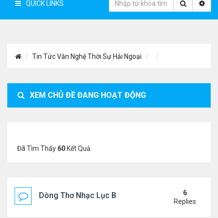
QUICK LINKS
Tin Tức Văn Nghệ Thời Sự Hải Ngoại
XEM CHỦ ĐỀ ĐANG HOẠT ĐỘNG
Đã Tìm Thấy
60
Kết Quả
6
Dòng Thơ Nhạc Lục Bát Trích Đoạn - Gõ Google: n
Replies