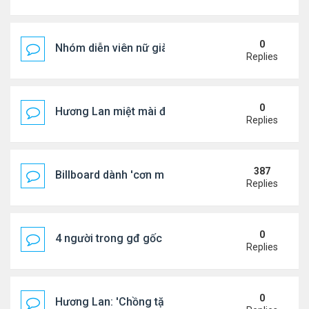
0
Nhóm diễn viên nữ giàu nhất thế giới
Replies
0
Hương Lan miệt mài đi hát ở tuổi 70
Replies
387
Billboard dành 'cơn mưa' lời khen BTS
Replies
0
4 người trong gđ gốc Việt thiệt mạng vì tai nạn xe 
Replies
0
Hương Lan: 'Chồng tặng tôi khu vườn tình yêu'