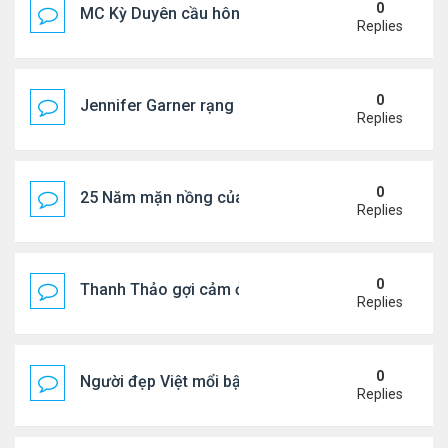
0
MC Kỳ Duyên cầu hôn lại chồng cũ
Replies
0
Jennifer Garner rạng rỡ bên bạn trai kém 6 tuổi
Replies
0
25 Năm mặn nồng của 'Điệp viên 007'
Replies
0
Thanh Thảo gợi cảm ở tuổi 49
Replies
0
Người đẹp Việt mổi bật giữa dàn sao châu Á
Replies