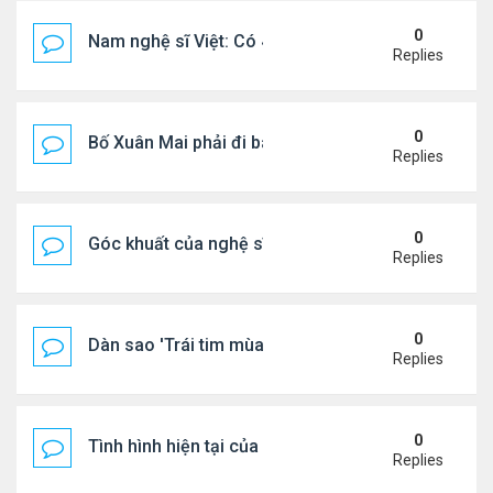
0
Nam nghệ sĩ Việt: Có 4 nhà ở Pháp, sống gần tháp E
Replies
0
Bố Xuân Mai phải đi bán cơm ở Mỹ
Replies
0
Góc khuất của nghệ sĩ Hoài Tâm
Replies
0
Dàn sao 'Trái tim mùa thu' sau 26 năm
Replies
0
Tình hình hiện tại của Quang Lê
Replies