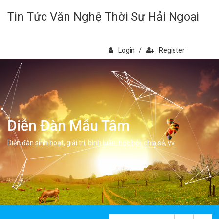
Tin Tức Văn Nghệ Thời Sự Hải Ngoại
Login
/
Register
Diễn Đàn Mẫu Tâm
Diễn đàn sinh hoạt, giải trí, bình luân, học hỏi, chia sẻ, vv.