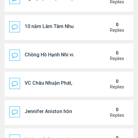
Replies
0
10 năm Lâm Tâm Như - Hoắc Kiến Hoa
Replies
0
Chồng Hồ Hạnh Nhi vui vẻ ôm người cũ của vợ
Replies
0
VC Châu Nhuận Phát, Lưu Gia Linh viếng vợ cũ ..
Replies
0
Jennifer Aniston hôn đắm đuối bạn trai trên du th
Replies