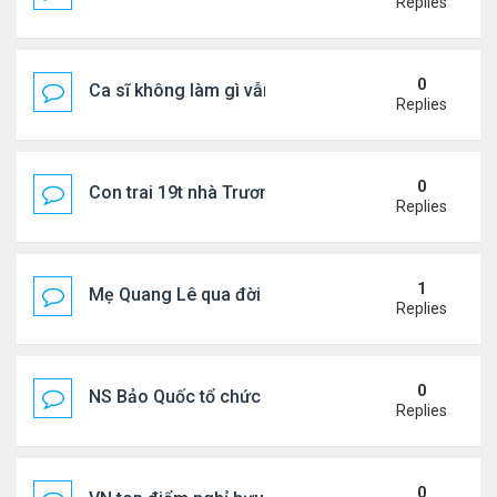
Replies
0
Ca sĩ không làm gì vẫn kiếm được 400 triệu đồng/
Replies
0
Con trai 19t nhà Trương Bá Chi - Tạ Đình Phong
Replies
1
Mẹ Quang Lê qua đời sau 2 năm đột quỵ.
Replies
0
NS Bảo Quốc tổ chức sn cho bà xã
Replies
0