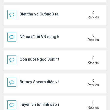
0
Biệt thự vc Cường$ tại Lạng Sơn
Replies
0
Nữ ca sĩ rời VN sang Mỹ nói thẳng: "Tôi thấy không
Replies
0
Con nuôi Ngọc Sơn: "Xã hội này cần những bài hát 
Replies
0
Britney Spears diện váy xuyên thấu ra phố
Replies
0
Tuyên án tử hình sao nữ nổi tiếng
Replies