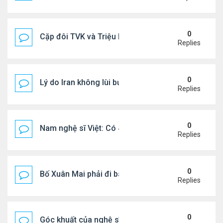
0
Cặp đôi TVK và Triệu Mẫn được yêu thích nhất
Replies
0
Lý do Iran không lùi bước trước lời đe dọa của ôn
Replies
0
Nam nghệ sĩ Việt: Có 4 nhà ở Pháp, sống gần tháp E
Replies
0
Bố Xuân Mai phải đi bán cơm ở Mỹ
Replies
0
Góc khuất của nghệ sĩ Hoài Tâm