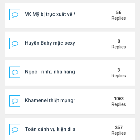
56
VK Mỹ bị trục xuất về VN sống ra sao
Replies
0
Huyền Baby mặc sexy dạo phố Mỹ
Replies
3
Ngọc Trinh:; nhà hàng đóng cửa, tình duyên lận đ
Replies
1063
Khamenei thiệt mạng trong cuộc tấn công phối hợp
Replies
257
Toàn cảnh vụ kiện di sản CNS VŨ LINH
Replies