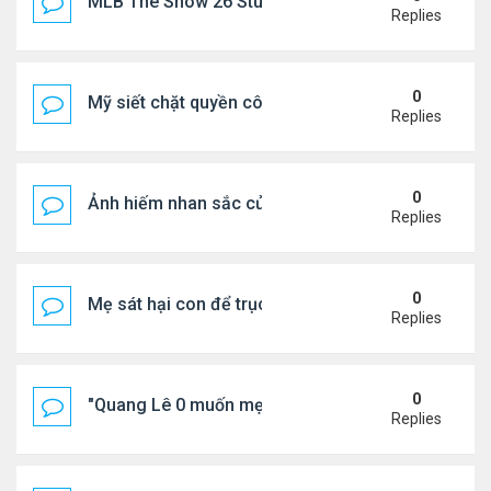
MLB The Show 26 Stubs Tips for Efficient Market
Replies
0
Mỹ siết chặt quyền công dân theo nơi sinh, mở rộn
Replies
0
Ảnh hiếm nhan sắc của Thẩm Thuý Hằng
Replies
0
Mẹ sát hại con để trục lợi bảo hiểm
Replies
0
"Quang Lê 0 muốn mẹ thua kém người khác"
Replies