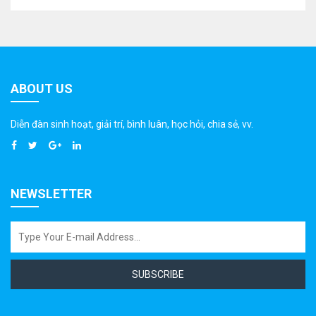
ABOUT US
Diễn đàn sinh hoạt, giải trí, bình luân, học hỏi, chia sẻ, vv.
NEWSLETTER
SUBSCRIBE