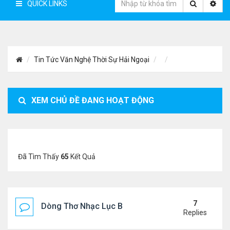
QUICK LINKS
Tin Tức Văn Nghệ Thời Sự Hải Ngoại
XEM CHỦ ĐỀ ĐANG HOẠT ĐỘNG
Đã Tìm Thấy
65
Kết Quả
7
Dòng Thơ Nhạc Lục Bát Trích Đoạn - Gõ Google: n
Replies