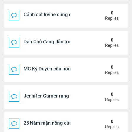
0
Cảnh sát Irvine dùng drone bắt kẻ trộm trong Wal
Replies
0
Dân Chủ đang dẫn trước Cộng Hòa trong các cuộc
Replies
0
MC Kỳ Duyên cầu hôn lại chồng cũ
Replies
0
Jennifer Garner rạng rỡ bên bạn trai kém 6 tuổi
Replies
0
25 Năm mặn nồng của 'Điệp viên 007'
Replies