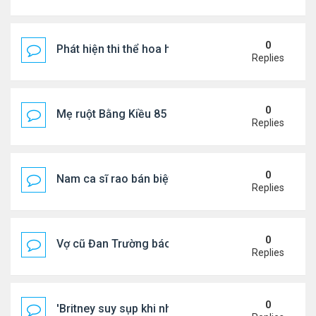
0
Phát hiện thi thể hoa hậu trong túi xách giữa rừng
Replies
0
Mẹ ruột Bằng Kiều 85 tuổi: "Miếng ăn vào mồm là 
Replies
0
Nam ca sĩ rao bán biệt thự ở Saigon
Replies
0
Vợ cũ Đan Trường báo tin vui
Replies
0
'Britney suy sụp khi nhận tin nhắn chia tay của Jus