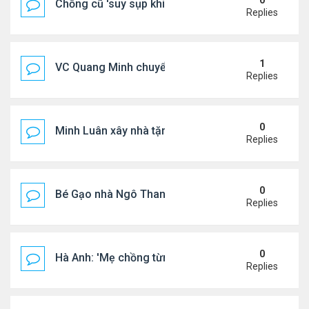
0
Chồng cũ 'suy sụp khi biết tin Nicole Kidman có tìn
Replies
1
VC Quang Minh chuyển về tổ ấm
Replies
0
Minh Luân xây nhà tặng cha mẹ
Replies
0
Bé Gạo nhà Ngô Thanh Vân dễ thương trong tiệc th
Replies
0
Hà Anh: 'Mẹ chồng từng ngạc nhiên vì tôi luôn trả ti
Replies