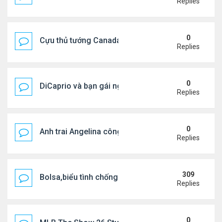
Replies
0
Cựu thủ tướng Canada & gf tình tứ trên biển Hy Lạ
Replies
0
DiCaprio và bạn gái nghỉ dưỡng ở Địa Trung Hải
Replies
0
Anh trai Angelina công khai đồng tính ở tuổi 53
Replies
309
Bolsa,biểu tình chống ca nô.
Replies
0