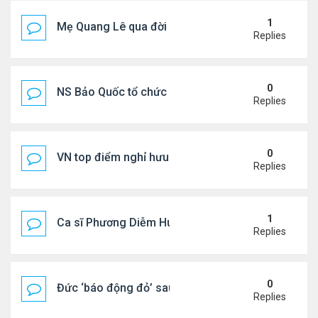
1
Mẹ Quang Lê qua đời sau 2 năm đột quỵ.
Replies
0
NS Bảo Quốc tổ chức sn cho bà xã
Replies
0
VN top điểm nghỉ hưu lý tưởng cho người Mỹ
Replies
1
Ca sĩ Phương Diễm Huyền bị khởi tố
Replies
0
Đức ‘báo động đỏ’ sau vụ phát hiện UAV mang chấ
Replies