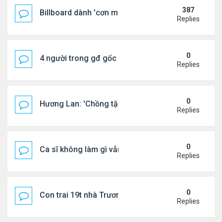
387
Billboard dành 'cơn mưa' lời khen BTS
Replies
0
4 người trong gđ gốc Việt thiệt mạng vì tai nạn xe 
Replies
0
Hương Lan: 'Chồng tặng tôi khu vườn tình yêu'
Replies
0
Ca sĩ không làm gì vẫn kiếm được 400 triệu đồng/
Replies
0
Con trai 19t nhà Trương Bá Chi - Tạ Đình Phong
Replies