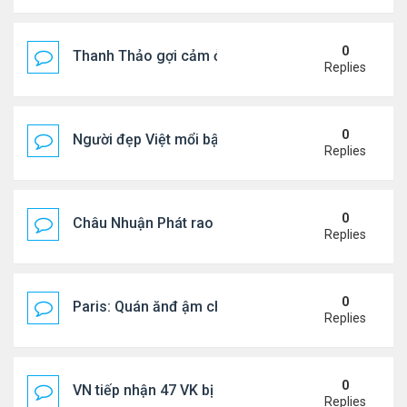
0
Thanh Thảo gợi cảm ở tuổi 49
Replies
0
Người đẹp Việt mổi bật giữa dàn sao châu Á
Replies
0
Châu Nhuận Phát rao bán tài sản
Replies
0
Paris: Quán ănđ ậm chất Việt đông kín khách chờ
Replies
0
VN tiếp nhận 47 VK bị Mỹ trục xuất, Công an khuy
Replies