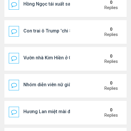
0
Hồng Ngọc tái xuất sau nhiều năm ở ẩn
Replies
0
Con trai ô Trump 'chi 8.5 triệu để xóa ràng buộc vớ
Replies
0
Vườn nhà Kim Hiền ở California
Replies
0
Nhóm diễn viên nữ giàu nhất thế giới
Replies
0
Hương Lan miệt mài đi hát ở tuổi 70
Replies