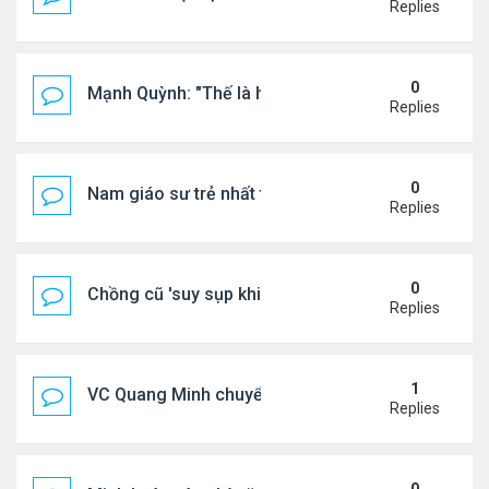
Replies
0
Mạnh Quỳnh: "Thế là hết"
Replies
0
Nam giáo sư trẻ nhất thế giới ở tuổi 18
Replies
0
Chồng cũ 'suy sụp khi biết tin Nicole Kidman có tìn
Replies
1
VC Quang Minh chuyển về tổ ấm
Replies