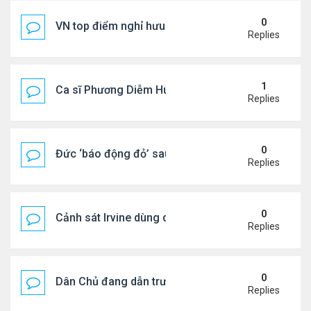
0
VN top điểm nghỉ hưu lý tưởng cho người Mỹ
Replies
1
Ca sĩ Phương Diễm Huyền bị khởi tố
Replies
0
Đức ‘báo động đỏ’ sau vụ phát hiện UAV mang chấ
Replies
0
Cảnh sát Irvine dùng drone bắt kẻ trộm trong Wal
Replies
0
Dân Chủ đang dẫn trước Cộng Hòa trong các cuộc
Replies