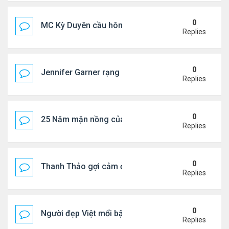
0
MC Kỳ Duyên cầu hôn lại chồng cũ
Replies
0
Jennifer Garner rạng rỡ bên bạn trai kém 6 tuổi
Replies
0
25 Năm mặn nồng của 'Điệp viên 007'
Replies
0
Thanh Thảo gợi cảm ở tuổi 49
Replies
0
Người đẹp Việt mổi bật giữa dàn sao châu Á
Replies