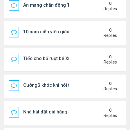
0
Án mạng chấn động Thái lan: hai chị em người Nga b
Replies
0
10 nam diễn viên giàu nhất Trung Quốc 2026
Replies
0
Tiếc cho bố ruột bé Xuân Mai ở Mỹ
Replies
0
Cường$ khóc khi nói thật về hôn nhân
Replies
0
Nhà hát đắt giá hàng đầu tg ở VN
Replies