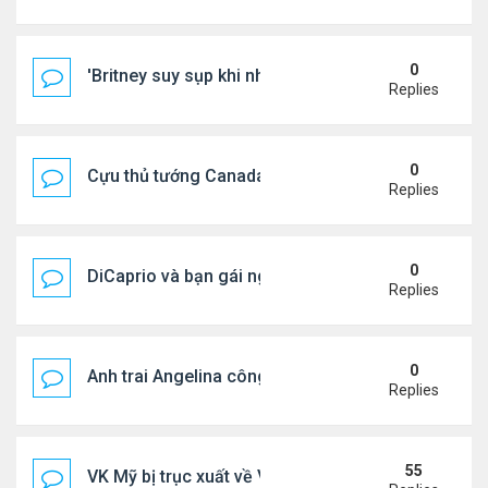
0
'Britney suy sụp khi nhận tin nhắn chia tay của Jus
Replies
0
Cựu thủ tướng Canada & gf tình tứ trên biển Hy Lạ
Replies
0
DiCaprio và bạn gái nghỉ dưỡng ở Địa Trung Hải
Replies
0
Anh trai Angelina công khai đồng tính ở tuổi 53
Replies
55
VK Mỹ bị trục xuất về VN sống ra sao