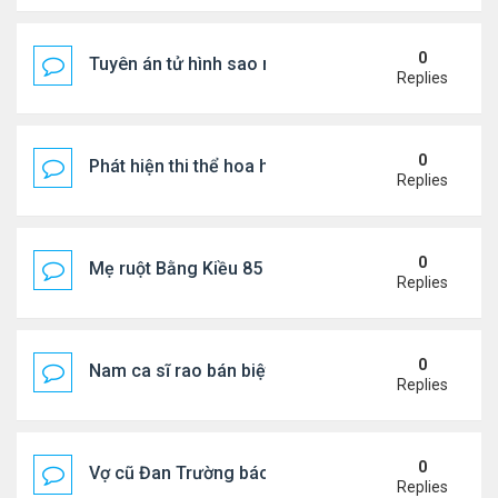
0
Tuyên án tử hình sao nữ nổi tiếng
Replies
0
Phát hiện thi thể hoa hậu trong túi xách giữa rừng
Replies
0
Mẹ ruột Bằng Kiều 85 tuổi: "Miếng ăn vào mồm là 
Replies
0
Nam ca sĩ rao bán biệt thự ở Saigon
Replies
0
Vợ cũ Đan Trường báo tin vui
Replies