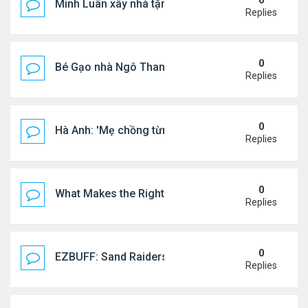
0
Minh Luân xây nhà tặng cha mẹ
Replies
0
Bé Gạo nhà Ngô Thanh Vân dễ thương trong tiệc th
Replies
0
Hà Anh: 'Mẹ chồng từng ngạc nhiên vì tôi luôn trả ti
Replies
0
What Makes the Right Retail POS Matter?
Replies
0
EZBUFF: Sand Raiders of Sophie Farming Guide: B
Replies