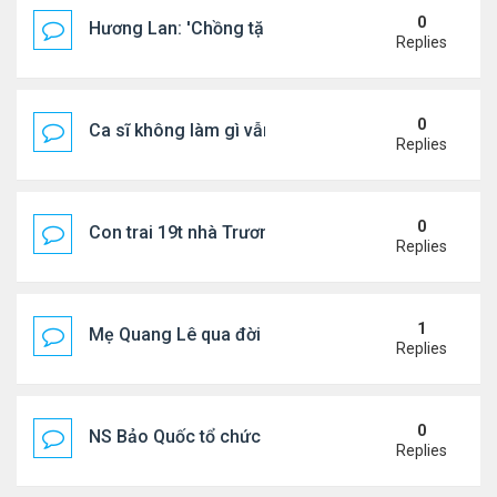
0
Hương Lan: 'Chồng tặng tôi khu vườn tình yêu'
Replies
0
Ca sĩ không làm gì vẫn kiếm được 400 triệu đồng/
Replies
0
Con trai 19t nhà Trương Bá Chi - Tạ Đình Phong
Replies
1
Mẹ Quang Lê qua đời sau 2 năm đột quỵ.
Replies
0
NS Bảo Quốc tổ chức sn cho bà xã
Replies