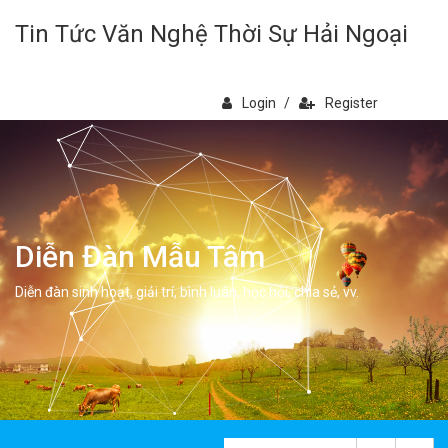
Tin Tức Văn Nghệ Thời Sự Hải Ngoại
Login
/
Register
Diễn Đàn Mẫu Tâm
Diễn đàn sinh hoạt, giải trí, bình luân, học hỏi, chia sẻ, vv.