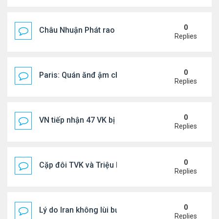
0
Châu Nhuận Phát rao bán tài sản
Replies
0
Paris: Quán ănđ ậm chất Việt đông kín khách chờ
Replies
0
VN tiếp nhận 47 VK bị Mỹ trục xuất, Công an khuy
Replies
0
Cặp đôi TVK và Triệu Mẫn được yêu thích nhất
Replies
0
Lý do Iran không lùi bước trước lời đe dọa của ôn
Replies