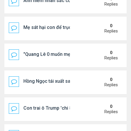
Ảnh hiếm nhan sắc của Thẩm Thuý Hằng
Replies
0
Mẹ sát hại con để trục lợi bảo hiểm
Replies
0
"Quang Lê 0 muốn mẹ thua kém người khác"
Replies
0
Hồng Ngọc tái xuất sau nhiều năm ở ẩn
Replies
0
Con trai ô Trump 'chi 8.5 triệu để xóa ràng buộc vớ
Replies