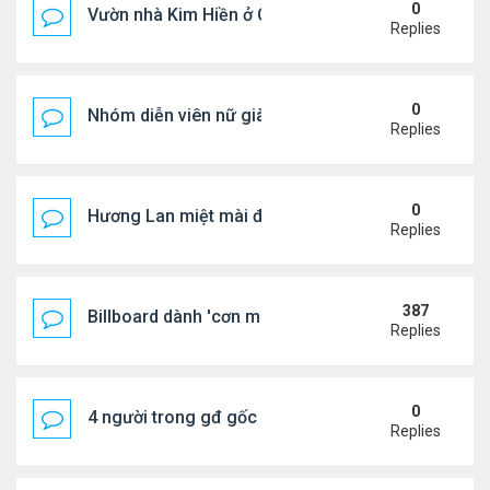
0
Vườn nhà Kim Hiền ở California
Replies
0
Nhóm diễn viên nữ giàu nhất thế giới
Replies
0
Hương Lan miệt mài đi hát ở tuổi 70
Replies
387
Billboard dành 'cơn mưa' lời khen BTS
Replies
0
4 người trong gđ gốc Việt thiệt mạng vì tai nạn xe 
Replies