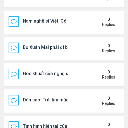
0
Nam nghệ sĩ Việt: Có 4 nhà ở Pháp, sống gần tháp E
Replies
0
Bố Xuân Mai phải đi bán cơm ở Mỹ
Replies
0
Góc khuất của nghệ sĩ Hoài Tâm
Replies
0
Dàn sao 'Trái tim mùa thu' sau 26 năm
Replies
0
Tình hình hiện tại của Quang Lê