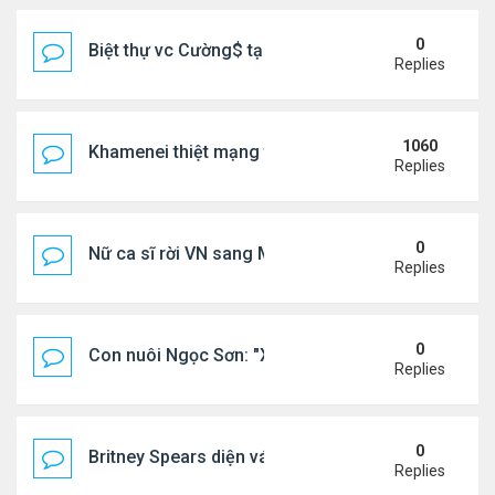
0
Biệt thự vc Cường$ tại Lạng Sơn
Replies
1060
Khamenei thiệt mạng trong cuộc tấn công phối hợp
Replies
0
Nữ ca sĩ rời VN sang Mỹ nói thẳng: "Tôi thấy không
Replies
0
Con nuôi Ngọc Sơn: "Xã hội này cần những bài hát 
Replies
0
Britney Spears diện váy xuyên thấu ra phố
Replies