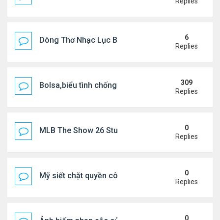
Replies
6
Dòng Thơ Nhạc Lục Bát Trích Đoạn - Gõ Google: n
Replies
309
Bolsa,biểu tình chống ca nô.
Replies
0
MLB The Show 26 Stubs Tips for Efficient Market
Replies
0
Mỹ siết chặt quyền công dân theo nơi sinh, mở rộn
Replies
0