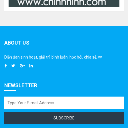
ABOUT US
Diễn đàn sinh hoạt, giải trí, bình luân, học hỏi, chia sẻ, vv.
NEWSLETTER
SUBSCRIBE