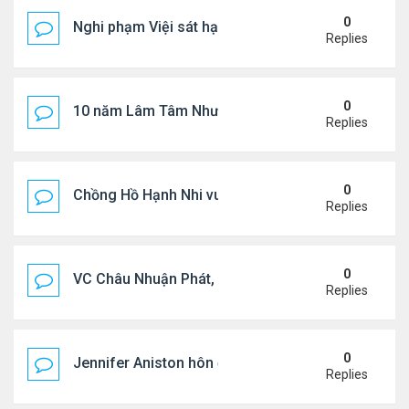
0
Nghi phạm Việi sát hại cụ bà 91 tuổi, phi tang xác 
Replies
0
10 năm Lâm Tâm Như - Hoắc Kiến Hoa
Replies
0
Chồng Hồ Hạnh Nhi vui vẻ ôm người cũ của vợ
Replies
0
VC Châu Nhuận Phát, Lưu Gia Linh viếng vợ cũ ..
Replies
0
Jennifer Aniston hôn đắm đuối bạn trai trên du th
Replies