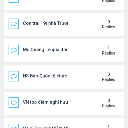
Replies
0
Con trai 19t nhà Trương Bá Chi - Tạ Đình Phong
Replies
1
Mẹ Quang Lê qua đời sau 2 năm đột quỵ.
Replies
0
NS Bảo Quốc tổ chức sn cho bà xã
Replies
0
VN top điểm nghỉ hưu lý tưởng cho người Mỹ
Replies
1