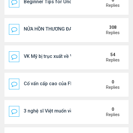
0
Beginner Tips for Understanding Diablo 4 Items 
Replies
308
NỬA HỒN THƯƠNG ĐAU..
Replies
54
VK Mỹ bị trục xuất về VN sống ra sao
Replies
0
Cố vấn cấp cao của FIFA từ chức để phán đối 'bán
Replies
0
3 nghệ sĩ Việt muốn về VN nhưng số phận an bài ở
Replies