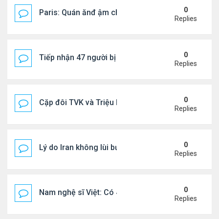
0
Paris: Quán ănđ ậm chất Việt đông kín khách chờ
Replies
0
Tiếp nhận 47 người bị Mỹ trục xuất, Công an khuy
Replies
0
Cặp đôi TVK và Triệu Mẫn được yêu thích nhất
Replies
0
Lý do Iran không lùi bước trước lời đe dọa của ôn
Replies
0
Nam nghệ sĩ Việt: Có 4 nhà ở Pháp, sống gần tháp E
Replies