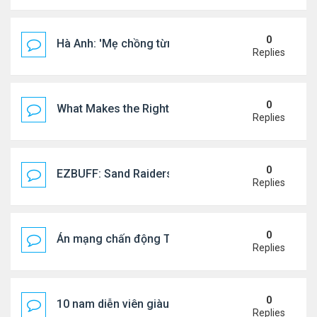
0
Hà Anh: 'Mẹ chồng từng ngạc nhiên vì tôi luôn trả ti
Replies
0
What Makes the Right Retail POS Matter?
Replies
0
EZBUFF: Sand Raiders of Sophie Farming Guide: B
Replies
0
Án mạng chấn động Thái lan: hai chị em người Nga b
Replies
0
10 nam diễn viên giàu nhất Trung Quốc 2026
Replies