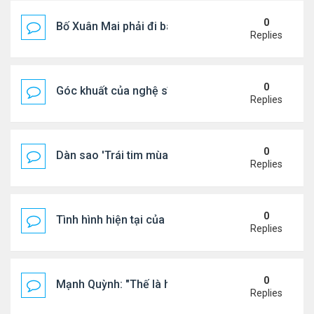
0
Bố Xuân Mai phải đi bán cơm ở Mỹ
Replies
0
Góc khuất của nghệ sĩ Hoài Tâm
Replies
0
Dàn sao 'Trái tim mùa thu' sau 26 năm
Replies
0
Tình hình hiện tại của Quang Lê
Replies
0
Mạnh Quỳnh: "Thế là hết"
Replies