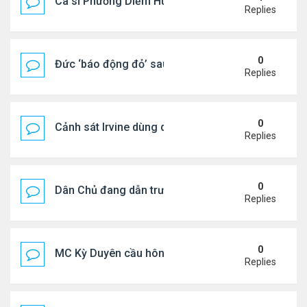
Ca sĩ Phương Diễm Huyền bị khởi tố
Replies
0
Đức ‘báo động đỏ’ sau vụ phát hiện UAV mang chấ
Replies
0
Cảnh sát Irvine dùng drone bắt kẻ trộm trong Wal
Replies
0
Dân Chủ đang dẫn trước Cộng Hòa trong các cuộc
Replies
0
MC Kỳ Duyên cầu hôn lại chồng cũ
Replies