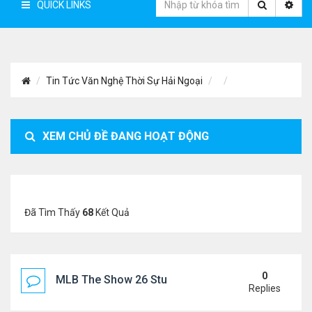
QUICK LINKS
Tin Tức Văn Nghệ Thời Sự Hải Ngoại
XEM CHỦ ĐỀ ĐANG HOẠT ĐỘNG
Đã Tìm Thấy
68
Kết Quả
0
MLB The Show 26 Stubs Tips for Efficient Market
Replies