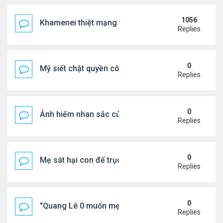
1056
Khamenei thiệt mạng trong cuộc tấn công phối hợp
Replies
0
Mỹ siết chặt quyền công dân theo nơi sinh, mở rộn
Replies
0
Ảnh hiếm nhan sắc của Thẩm Thuý Hằng
Replies
0
Mẹ sát hại con để trục lợi bảo hiểm
Replies
0
"Quang Lê 0 muốn mẹ thua kém người khác"
Replies