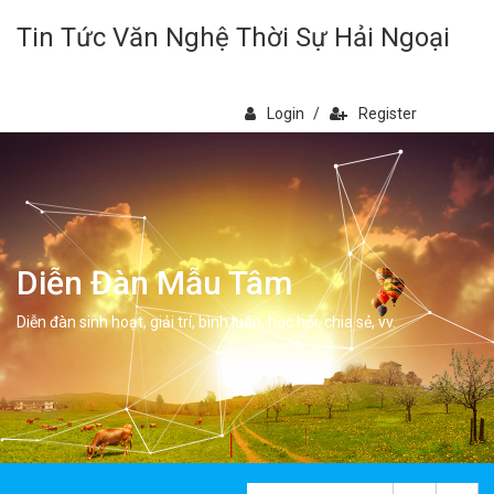
Tin Tức Văn Nghệ Thời Sự Hải Ngoại
Login
/
Register
Diễn Đàn Mẫu Tâm
Diễn đàn sinh hoạt, giải trí, bình luân, học hỏi, chia sẻ, vv.