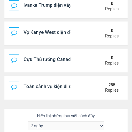
0
Ivanka Trump diện váy hở eo táo bạo, khoe vòng h
Replies
0
Vợ Kanye West diện đồ xẻ bạo, dự tiệc ở đảo Ibiza
Replies
0
Cựu Thủ tướng Canada đắm đuối khóa môi Katy Per
Replies
255
Toàn cảnh vụ kiện di sản CNS VŨ LINH
Replies
Hiển thị những bài viết cách đây