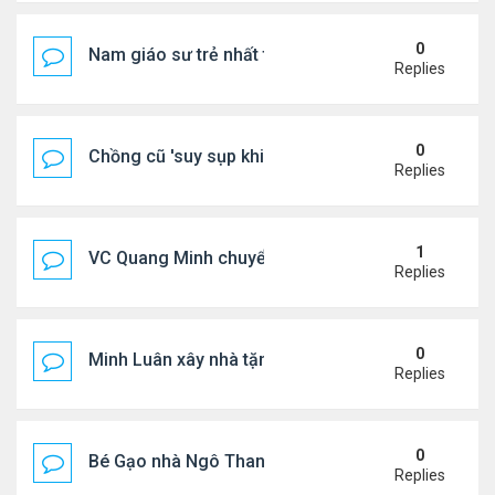
0
Nam giáo sư trẻ nhất thế giới ở tuổi 18
Replies
0
Chồng cũ 'suy sụp khi biết tin Nicole Kidman có tìn
Replies
1
VC Quang Minh chuyển về tổ ấm
Replies
0
Minh Luân xây nhà tặng cha mẹ
Replies
0
Bé Gạo nhà Ngô Thanh Vân dễ thương trong tiệc th
Replies