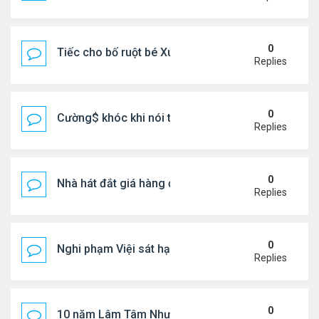
0
Tiếc cho bố ruột bé Xuân Mai ở Mỹ
Replies
0
Cường$ khóc khi nói thật về hôn nhân
Replies
0
Nhà hát đắt giá hàng đầu tg ở VN
Replies
0
Nghi phạm Việi sát hại cụ bà 91 tuổi, phi tang xác 
Replies
0
10 năm Lâm Tâm Như - Hoắc Kiến Hoa