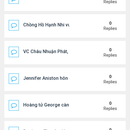
Replies
0
Chồng Hồ Hạnh Nhi vui vẻ ôm người cũ của vợ
Replies
0
VC Châu Nhuận Phát, Lưu Gia Linh viếng vợ cũ ..
Replies
0
Jennifer Aniston hôn đắm đuối bạn trai trên du th
Replies
0
Hoàng tử George càng lớn càng điển trai
Replies