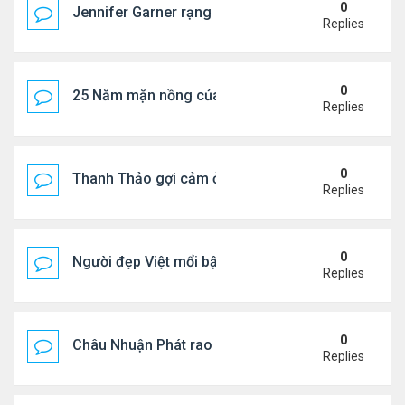
0
Jennifer Garner rạng rỡ bên bạn trai kém 6 tuổi
Replies
0
25 Năm mặn nồng của 'Điệp viên 007'
Replies
0
Thanh Thảo gợi cảm ở tuổi 49
Replies
0
Người đẹp Việt mổi bật giữa dàn sao châu Á
Replies
0
Châu Nhuận Phát rao bán tài sản
Replies