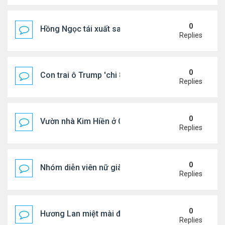
0
Hồng Ngọc tái xuất sau nhiều năm ở ẩn
Replies
0
Con trai ô Trump 'chi 8.5 triệu để xóa ràng buộc vớ
Replies
0
Vườn nhà Kim Hiền ở California
Replies
0
Nhóm diễn viên nữ giàu nhất thế giới
Replies
0
Hương Lan miệt mài đi hát ở tuổi 70
Replies