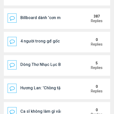
387
Billboard dành 'cơn mưa' lời khen BTS
Replies
0
4 người trong gđ gốc Việt thiệt mạng vì tai nạn xe 
Replies
5
Dòng Thơ Nhạc Lục Bát Trích Đoạn - Gõ Google: n
Replies
0
Hương Lan: 'Chồng tặng tôi khu vườn tình yêu'
Replies
0
Ca sĩ không làm gì vẫn kiếm được 400 triệu đồng/