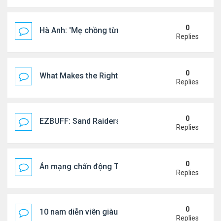
0
Hà Anh: 'Mẹ chồng từng ngạc nhiên vì tôi luôn trả ti
Replies
0
What Makes the Right Retail POS Matter?
Replies
0
EZBUFF: Sand Raiders of Sophie Farming Guide: B
Replies
0
Án mạng chấn động Thái lan: hai chị em người Nga b
Replies
0
10 nam diễn viên giàu nhất Trung Quốc 2026
Replies