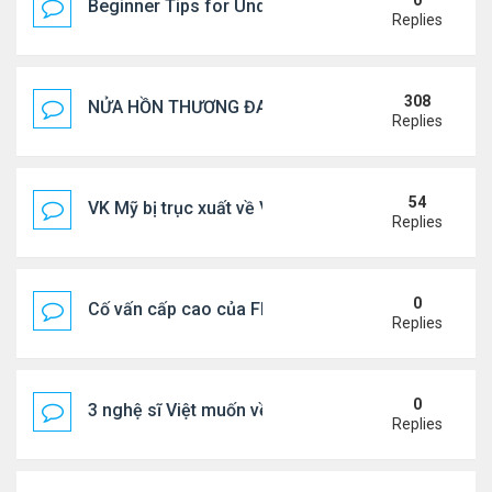
0
Beginner Tips for Understanding Diablo 4 Items 
Replies
308
NỬA HỒN THƯƠNG ĐAU..
Replies
54
VK Mỹ bị trục xuất về VN sống ra sao
Replies
0
Cố vấn cấp cao của FIFA từ chức để phán đối 'bán
Replies
0
3 nghệ sĩ Việt muốn về VN nhưng số phận an bài ở
Replies