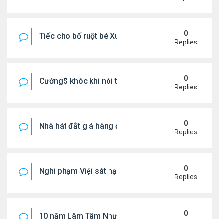
0
Tiếc cho bố ruột bé Xuân Mai ở Mỹ
Replies
0
Cường$ khóc khi nói thật về hôn nhân
Replies
0
Nhà hát đắt giá hàng đầu tg ở VN
Replies
0
Nghi phạm Việi sát hại cụ bà 91 tuổi, phi tang xác 
Replies
0
10 năm Lâm Tâm Như - Hoắc Kiến Hoa