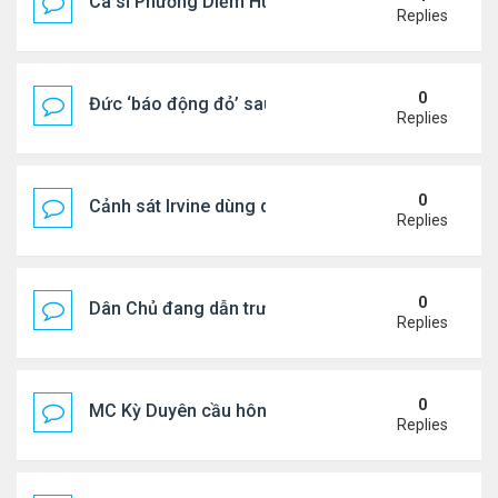
Ca sĩ Phương Diễm Huyền bị khởi tố
Replies
0
Đức ‘báo động đỏ’ sau vụ phát hiện UAV mang chấ
Replies
0
Cảnh sát Irvine dùng drone bắt kẻ trộm trong Wal
Replies
0
Dân Chủ đang dẫn trước Cộng Hòa trong các cuộc
Replies
0
MC Kỳ Duyên cầu hôn lại chồng cũ
Replies