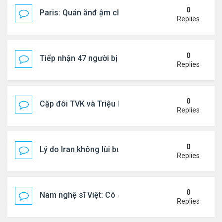
0
Paris: Quán ănđ ậm chất Việt đông kín khách chờ
Replies
0
Tiếp nhận 47 người bị Mỹ trục xuất, Công an khuy
Replies
0
Cặp đôi TVK và Triệu Mẫn được yêu thích nhất
Replies
0
Lý do Iran không lùi bước trước lời đe dọa của ôn
Replies
0
Nam nghệ sĩ Việt: Có 4 nhà ở Pháp, sống gần tháp E
Replies