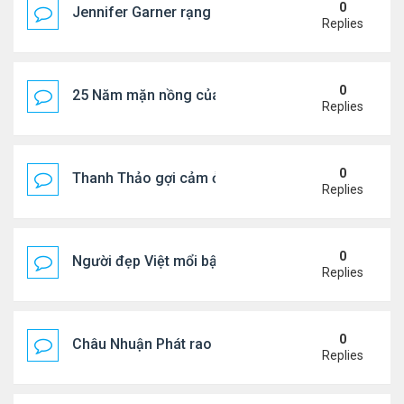
0
Jennifer Garner rạng rỡ bên bạn trai kém 6 tuổi
Replies
0
25 Năm mặn nồng của 'Điệp viên 007'
Replies
0
Thanh Thảo gợi cảm ở tuổi 49
Replies
0
Người đẹp Việt mổi bật giữa dàn sao châu Á
Replies
0
Châu Nhuận Phát rao bán tài sản
Replies