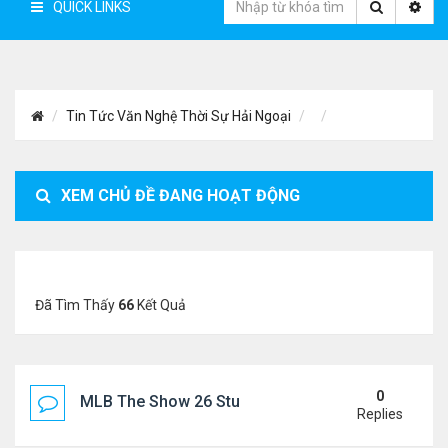
QUICK LINKS
Tin Tức Văn Nghệ Thời Sự Hải Ngoại
XEM CHỦ ĐỀ ĐANG HOẠT ĐỘNG
Đã Tìm Thấy
66
Kết Quả
0
MLB The Show 26 Stubs Tips for Efficient Market
Replies