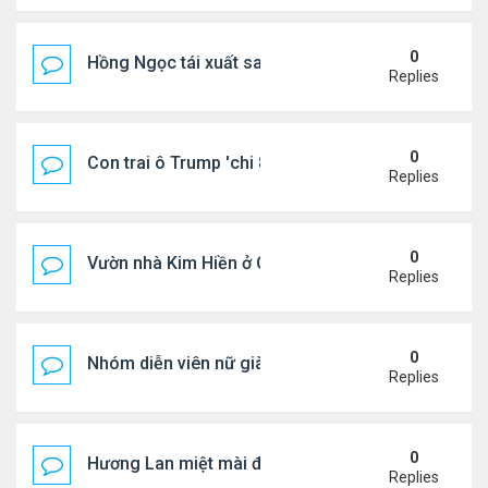
0
Hồng Ngọc tái xuất sau nhiều năm ở ẩn
Replies
0
Con trai ô Trump 'chi 8.5 triệu để xóa ràng buộc vớ
Replies
0
Vườn nhà Kim Hiền ở California
Replies
0
Nhóm diễn viên nữ giàu nhất thế giới
Replies
0
Hương Lan miệt mài đi hát ở tuổi 70
Replies