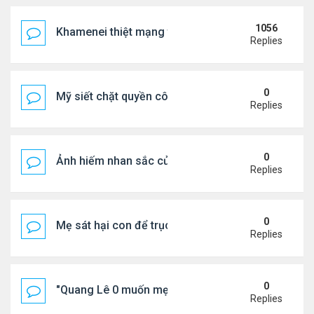
1056
Khamenei thiệt mạng trong cuộc tấn công phối hợp
Replies
0
Mỹ siết chặt quyền công dân theo nơi sinh, mở rộn
Replies
0
Ảnh hiếm nhan sắc của Thẩm Thuý Hằng
Replies
0
Mẹ sát hại con để trục lợi bảo hiểm
Replies
0
"Quang Lê 0 muốn mẹ thua kém người khác"
Replies