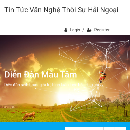
Tin Tức Văn Nghệ Thời Sự Hải Ngoại
Login
/
Register
Diễn Đàn Mẫu Tâm
Diễn đàn sinh hoạt, giải trí, bình luân, học hỏi, chia sẻ, vv.