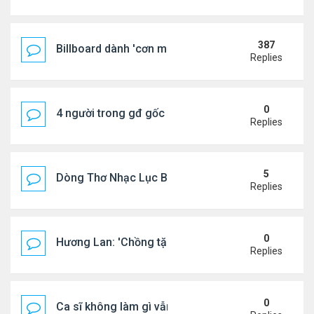
387
Billboard dành 'cơn mưa' lời khen BTS
Replies
0
4 người trong gđ gốc Việt thiệt mạng vì tai nạn xe 
Replies
5
Dòng Thơ Nhạc Lục Bát Trích Đoạn - Gõ Google: n
Replies
0
Hương Lan: 'Chồng tặng tôi khu vườn tình yêu'
Replies
0
Ca sĩ không làm gì vẫn kiếm được 400 triệu đồng/