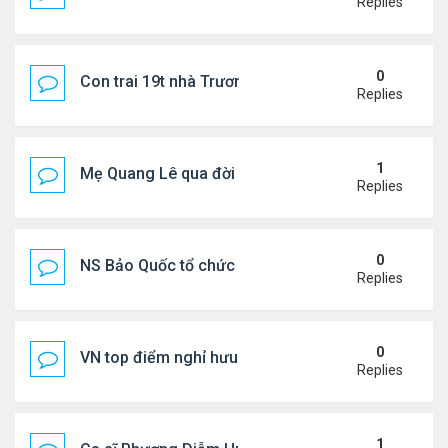
Replies
0
Con trai 19t nhà Trương Bá Chi - Tạ Đình Phong
Replies
1
Mẹ Quang Lê qua đời sau 2 năm đột quỵ.
Replies
0
NS Bảo Quốc tổ chức sn cho bà xã
Replies
0
VN top điểm nghỉ hưu lý tưởng cho người Mỹ
Replies
1