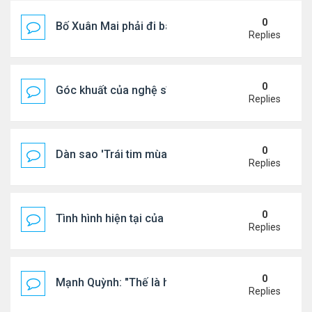
0
Bố Xuân Mai phải đi bán cơm ở Mỹ
Replies
0
Góc khuất của nghệ sĩ Hoài Tâm
Replies
0
Dàn sao 'Trái tim mùa thu' sau 26 năm
Replies
0
Tình hình hiện tại của Quang Lê
Replies
0
Mạnh Quỳnh: "Thế là hết"
Replies