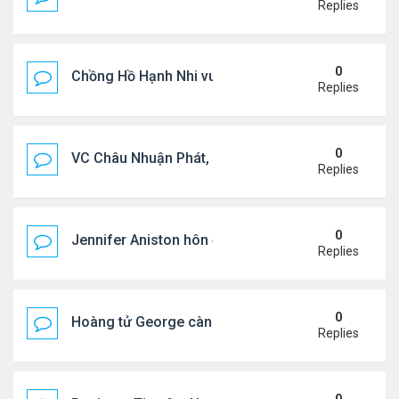
Replies
0
Chồng Hồ Hạnh Nhi vui vẻ ôm người cũ của vợ
Replies
0
VC Châu Nhuận Phát, Lưu Gia Linh viếng vợ cũ ..
Replies
0
Jennifer Aniston hôn đắm đuối bạn trai trên du th
Replies
0
Hoàng tử George càng lớn càng điển trai
Replies