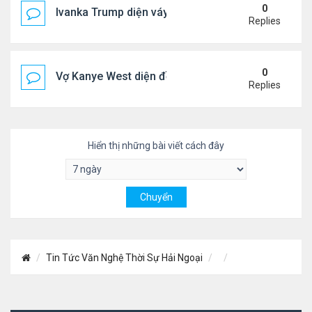
0
Ivanka Trump diện váy hở eo táo bạo, khoe vòng h
Replies
0
Vợ Kanye West diện đồ xẻ bạo, dự tiệc ở đảo Ibiza
Replies
Hiển thị những bài viết cách đây
Tin Tức Văn Nghệ Thời Sự Hải Ngoại