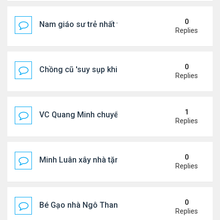
0
Nam giáo sư trẻ nhất thế giới ở tuổi 18
Replies
0
Chồng cũ 'suy sụp khi biết tin Nicole Kidman có tìn
Replies
1
VC Quang Minh chuyển về tổ ấm
Replies
0
Minh Luân xây nhà tặng cha mẹ
Replies
0
Bé Gạo nhà Ngô Thanh Vân dễ thương trong tiệc th
Replies