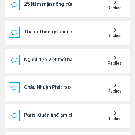
0
25 Năm mặn nồng của 'Điệp viên 007'
Replies
0
Thanh Thảo gợi cảm ở tuổi 49
Replies
0
Người đẹp Việt mổi bật giữa dàn sao châu Á
Replies
0
Châu Nhuận Phát rao bán tài sản
Replies
0
Paris: Quán ănđ ậm chất Việt đông kín khách chờ
Replies