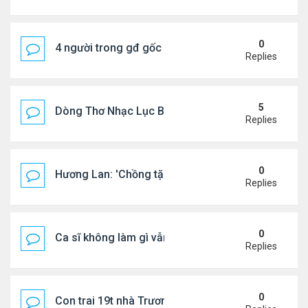
0
4 người trong gđ gốc Việt thiệt mạng vì tai nạn xe 
Replies
5
Dòng Thơ Nhạc Lục Bát Trích Đoạn - Gõ Google: n
Replies
0
Hương Lan: 'Chồng tặng tôi khu vườn tình yêu'
Replies
0
Ca sĩ không làm gì vẫn kiếm được 400 triệu đồng/
Replies
0
Con trai 19t nhà Trương Bá Chi - Tạ Đình Phong