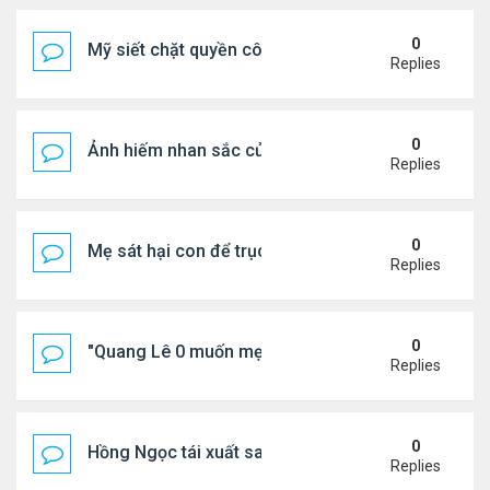
0
Mỹ siết chặt quyền công dân theo nơi sinh, mở rộn
Replies
0
Ảnh hiếm nhan sắc của Thẩm Thuý Hằng
Replies
0
Mẹ sát hại con để trục lợi bảo hiểm
Replies
0
"Quang Lê 0 muốn mẹ thua kém người khác"
Replies
0
Hồng Ngọc tái xuất sau nhiều năm ở ẩn
Replies