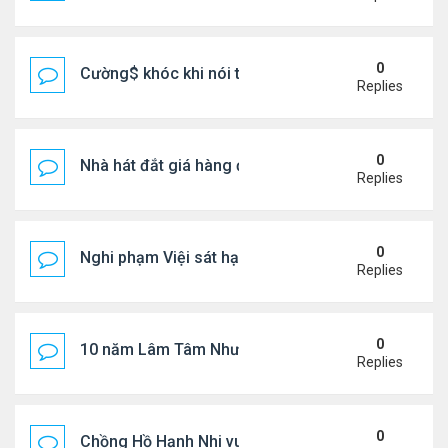
0
Cường$ khóc khi nói thật về hôn nhân
Replies
0
Nhà hát đắt giá hàng đầu tg ở VN
Replies
0
Nghi phạm Việi sát hại cụ bà 91 tuổi, phi tang xác 
Replies
0
10 năm Lâm Tâm Như - Hoắc Kiến Hoa
Replies
0
Chồng Hồ Hạnh Nhi vui vẻ ôm người cũ của vợ