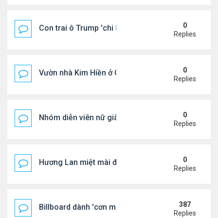
0
Con trai ô Trump 'chi 8.5 triệu để xóa ràng buộc vớ
Replies
0
Vườn nhà Kim Hiền ở California
Replies
0
Nhóm diễn viên nữ giàu nhất thế giới
Replies
0
Hương Lan miệt mài đi hát ở tuổi 70
Replies
387
Billboard dành 'cơn mưa' lời khen BTS
Replies