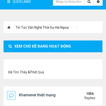
QUICK LINKS
Tin Tức Văn Nghệ Thời Sự Hải Ngoại
XEM CHỦ ĐỀ ĐANG HOẠT ĐỘNG
Đã Tìm Thấy
67
Kết Quả
1056
Khamenei thiệt mạng trong cuộc tấn công phối hợp
Replies