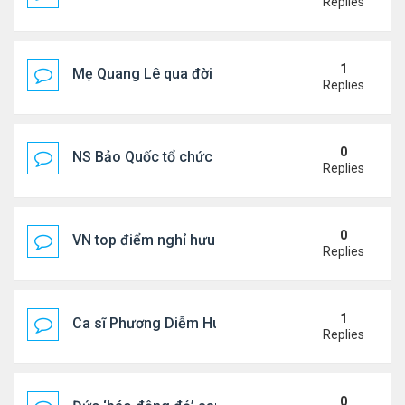
Replies
1
Mẹ Quang Lê qua đời sau 2 năm đột quỵ.
Replies
0
NS Bảo Quốc tổ chức sn cho bà xã
Replies
0
VN top điểm nghỉ hưu lý tưởng cho người Mỹ
Replies
1
Ca sĩ Phương Diễm Huyền bị khởi tố
Replies
0