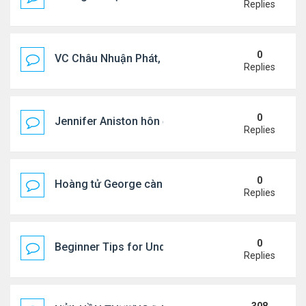
Replies
0
VC Châu Nhuận Phát, Lưu Gia Linh viếng vợ cũ ..
Replies
0
Jennifer Aniston hôn đắm đuối bạn trai trên du th
Replies
0
Hoàng tử George càng lớn càng điển trai
Replies
0
Beginner Tips for Understanding Diablo 4 Items 
Replies