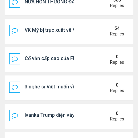
308
NỬA HỒN THƯƠNG ĐAU..
Replies
54
VK Mỹ bị trục xuất về VN sống ra sao
Replies
0
Cố vấn cấp cao của FIFA từ chức để phán đối 'bán
Replies
0
3 nghệ sĩ Việt muốn về VN nhưng số phận an bài ở
Replies
0
Ivanka Trump diện váy hở eo táo bạo, khoe vòng h
Replies