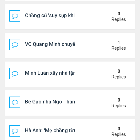
0
Chồng cũ 'suy sụp khi biết tin Nicole Kidman có tìn
Replies
1
VC Quang Minh chuyển về tổ ấm
Replies
0
Minh Luân xây nhà tặng cha mẹ
Replies
0
Bé Gạo nhà Ngô Thanh Vân dễ thương trong tiệc th
Replies
0
Hà Anh: 'Mẹ chồng từng ngạc nhiên vì tôi luôn trả ti
Replies