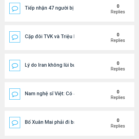
0
Tiếp nhận 47 người bị Mỹ trục xuất, Công an khuy
Replies
0
Cặp đôi TVK và Triệu Mẫn được yêu thích nhất
Replies
0
Lý do Iran không lùi bước trước lời đe dọa của ôn
Replies
0
Nam nghệ sĩ Việt: Có 4 nhà ở Pháp, sống gần tháp E
Replies
0
Bố Xuân Mai phải đi bán cơm ở Mỹ
Replies