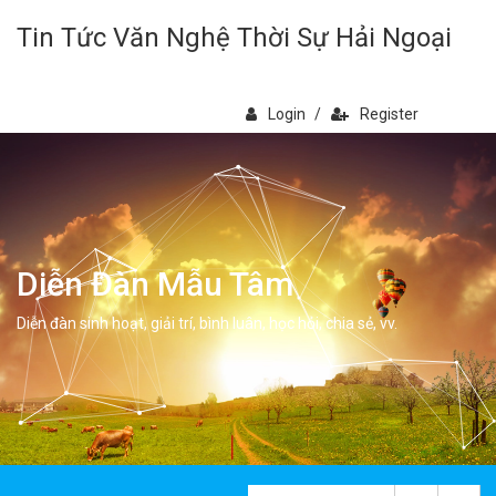
Tin Tức Văn Nghệ Thời Sự Hải Ngoại
Login
/
Register
Diễn Đàn Mẫu Tâm
Diễn đàn sinh hoạt, giải trí, bình luân, học hỏi, chia sẻ, vv.