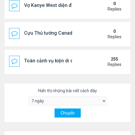
0
Vợ Kanye West diện đồ xẻ bạo, dự tiệc ở đảo Ibiza
Replies
0
Cựu Thủ tướng Canada đắm đuối khóa môi Katy Per
Replies
255
Toàn cảnh vụ kiện di sản CNS VŨ LINH
Replies
Hiển thị những bài viết cách đây