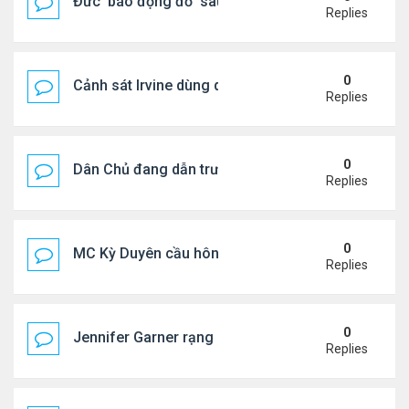
Đức ‘báo động đỏ’ sau vụ phát hiện UAV mang chấ
Replies
0
Cảnh sát Irvine dùng drone bắt kẻ trộm trong Wal
Replies
0
Dân Chủ đang dẫn trước Cộng Hòa trong các cuộc
Replies
0
MC Kỳ Duyên cầu hôn lại chồng cũ
Replies
0
Jennifer Garner rạng rỡ bên bạn trai kém 6 tuổi
Replies