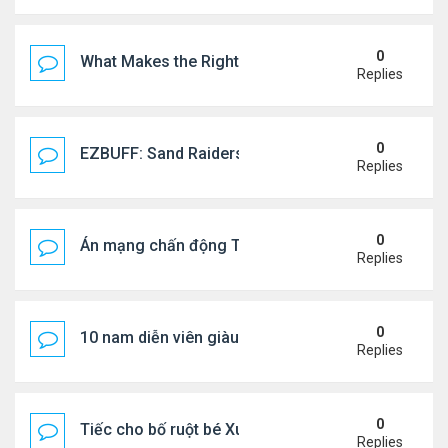
0
What Makes the Right Retail POS Matter?
Replies
0
EZBUFF: Sand Raiders of Sophie Farming Guide: B
Replies
0
Án mạng chấn động Thái lan: hai chị em người Nga b
Replies
0
10 nam diễn viên giàu nhất Trung Quốc 2026
Replies
0
Tiếc cho bố ruột bé Xuân Mai ở Mỹ
Replies