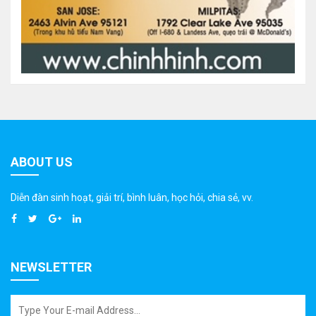
ABOUT US
Diễn đàn sinh hoạt, giải trí, bình luân, học hỏi, chia sẻ, vv.
NEWSLETTER