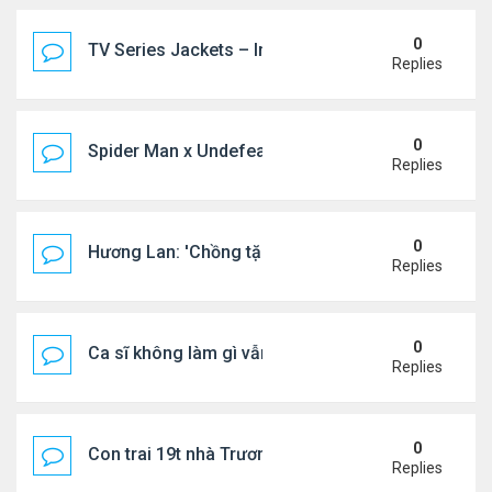
0
TV Series Jackets – Inspired by Iconic Television
Replies
0
Spider Man x Undefeated FW26 Varsity Jacket – E
Replies
0
Hương Lan: 'Chồng tặng tôi khu vườn tình yêu'
Replies
0
Ca sĩ không làm gì vẫn kiếm được 400 triệu đồng/
Replies
0
Con trai 19t nhà Trương Bá Chi - Tạ Đình Phong
Replies