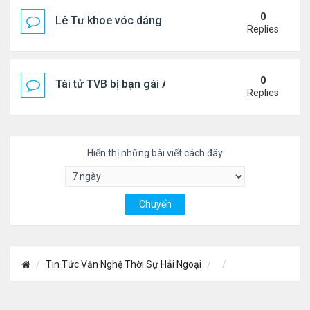
0
Lê Tư khoe vóc dáng ở châu Âu
Replies
0
Tài tử TVB bị bạn gái Á hậu phản bội giờ ra sao?
Replies
Hiển thị những bài viết cách đây
Tin Tức Văn Nghệ Thời Sự Hải Ngoại