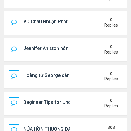
0
VC Châu Nhuận Phát, Lưu Gia Linh viếng vợ cũ ..
Replies
0
Jennifer Aniston hôn đắm đuối bạn trai trên du th
Replies
0
Hoàng tử George càng lớn càng điển trai
Replies
0
Beginner Tips for Understanding Diablo 4 Items 
Replies
308
NỬA HỒN THƯƠNG ĐAU..