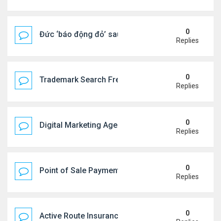
0
Đức ‘báo động đỏ’ sau vụ phát hiện UAV mang chấ
Replies
0
Trademark Search Free – Is It Worth Doing Before 
Replies
0
Digital Marketing Agency NYC | Strategic Online 
Replies
0
Point of Sale Payment Processing: Why Busines
Replies
0
Active Route Insurance