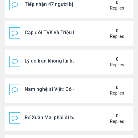
0
Tiếp nhận 47 người bị Mỹ trục xuất, Công an khuy
Replies
0
Cặp đôi TVK và Triệu Mẫn được yêu thích nhất
Replies
0
Lý do Iran không lùi bước trước lời đe dọa của ôn
Replies
0
Nam nghệ sĩ Việt: Có 4 nhà ở Pháp, sống gần tháp E
Replies
0
Bố Xuân Mai phải đi bán cơm ở Mỹ
Replies