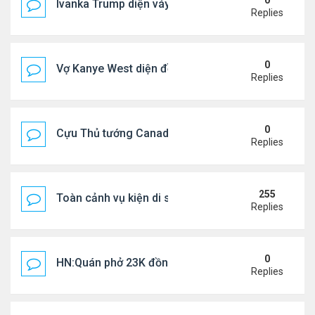
0
Ivanka Trump diện váy hở eo táo bạo, khoe vòng h
Replies
0
Vợ Kanye West diện đồ xẻ bạo, dự tiệc ở đảo Ibiza
Replies
0
Cựu Thủ tướng Canada đắm đuối khóa môi Katy Per
Replies
255
Toàn cảnh vụ kiện di sản CNS VŨ LINH
Replies
0
HN:Quán phở 23K đồng một bát, 7 năm không tăng
Replies