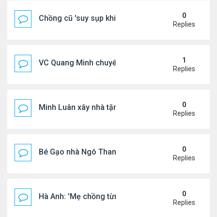
0
Chồng cũ 'suy sụp khi biết tin Nicole Kidman có tìn
Replies
1
VC Quang Minh chuyển về tổ ấm
Replies
0
Minh Luân xây nhà tặng cha mẹ
Replies
0
Bé Gạo nhà Ngô Thanh Vân dễ thương trong tiệc th
Replies
0
Hà Anh: 'Mẹ chồng từng ngạc nhiên vì tôi luôn trả ti
Replies