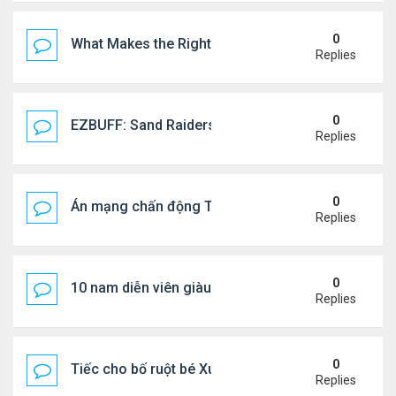
0
What Makes the Right Retail POS Matter?
Replies
0
EZBUFF: Sand Raiders of Sophie Farming Guide: B
Replies
0
Án mạng chấn động Thái lan: hai chị em người Nga b
Replies
0
10 nam diễn viên giàu nhất Trung Quốc 2026
Replies
0
Tiếc cho bố ruột bé Xuân Mai ở Mỹ
Replies