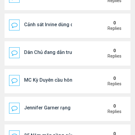
Replies
0
Cảnh sát Irvine dùng drone bắt kẻ trộm trong Wal
Replies
0
Dân Chủ đang dẫn trước Cộng Hòa trong các cuộc
Replies
0
MC Kỳ Duyên cầu hôn lại chồng cũ
Replies
0
Jennifer Garner rạng rỡ bên bạn trai kém 6 tuổi
Replies
0