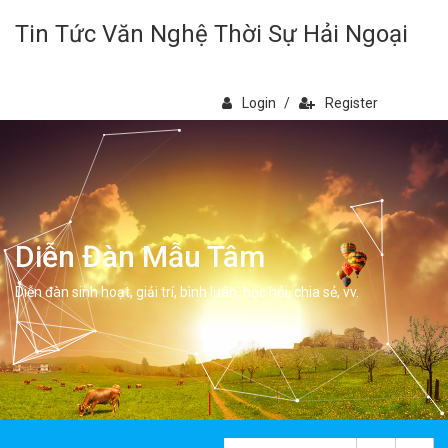
Tin Tức Văn Nghệ Thời Sự Hải Ngoại
Login
/
Register
Diễn Đàn Mẫu Tâm
Diễn đàn sinh hoạt, giải trí, bình luân, học hỏi, chia sẻ, vv.