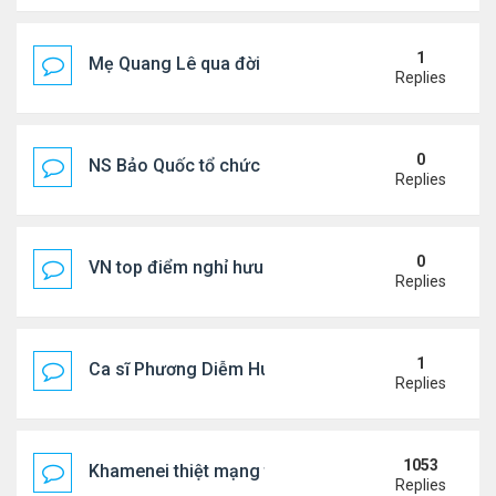
1
Mẹ Quang Lê qua đời sau 2 năm đột quỵ.
Replies
0
NS Bảo Quốc tổ chức sn cho bà xã
Replies
0
VN top điểm nghỉ hưu lý tưởng cho người Mỹ
Replies
1
Ca sĩ Phương Diễm Huyền bị khởi tố
Replies
1053
Khamenei thiệt mạng trong cuộc tấn công phối hợp
Replies