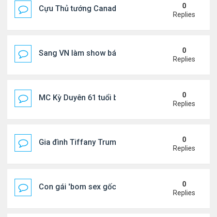
0
Cựu Thủ tướng Canada thoa kem chống nắng cho 
Replies
0
Sang VN làm show bán vé giá "trên trời"
Replies
0
MC Kỳ Duyên 61 tuổi bị soi nhan sắc khi livestrea
Replies
0
Gia đình Tiffany Trump đi nghỉ ở Spain
Replies
0
Con gái 'bom sex gốc Việt' đón tuổi 18
Replies