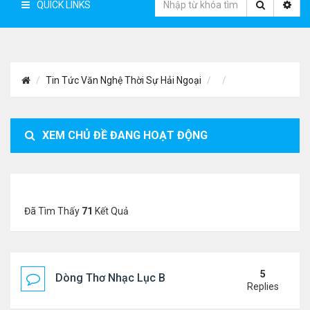
QUICK LINKS
Tin Tức Văn Nghệ Thời Sự Hải Ngoại
XEM CHỦ ĐỀ ĐANG HOẠT ĐỘNG
Đã Tìm Thấy
71
Kết Quả
5
Dòng Thơ Nhạc Lục Bát Trích Đoạn - Gõ Google: n
Replies