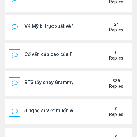
Replies
54
VK Mỹ bị trục xuất về VN sống ra sao
Replies
0
Cố vấn cấp cao của FIFA từ chức để phán đối 'bán
Replies
386
BTS tẩy chay Grammy
Replies
0
3 nghệ sĩ Việt muốn về VN nhưng số phận an bài ở
Replies