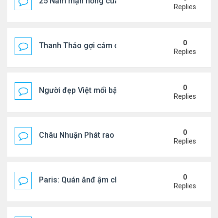
25 Năm mặn nồng của 'Điệp viên 007'
Replies
0
Thanh Thảo gợi cảm ở tuổi 49
Replies
0
Người đẹp Việt mổi bật giữa dàn sao châu Á
Replies
0
Châu Nhuận Phát rao bán tài sản
Replies
0
Paris: Quán ănđ ậm chất Việt đông kín khách chờ
Replies