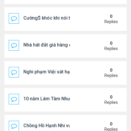
0
Cường$ khóc khi nói thật về hôn nhân
Replies
0
Nhà hát đắt giá hàng đầu tg ở VN
Replies
0
Nghi phạm Việi sát hại cụ bà 91 tuổi, phi tang xác 
Replies
0
10 năm Lâm Tâm Như - Hoắc Kiến Hoa
Replies
0
Chồng Hồ Hạnh Nhi vui vẻ ôm người cũ của vợ
Replies