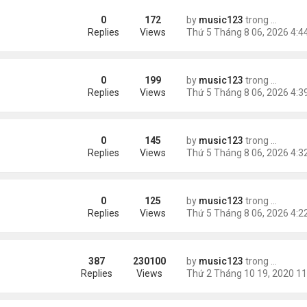
0
172
by
music123
trong
Tin Tức
ràng buộc với vị hôn thê cũ
Replies
Views
0
199
by
music123
trong
Tin Tức
Replies
Views
0
145
by
music123
trong
Tin Tức
Replies
Views
0
125
by
music123
trong
Tin Tức
Replies
Views
387
230100
by
music123
trong
Tin Tức
Replies
Views