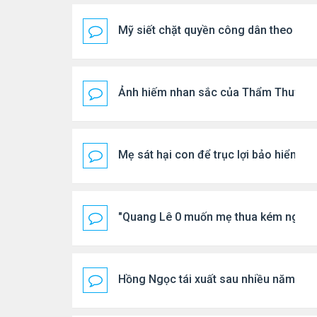
Mỹ siết chặt quyền công dân theo nơi 
Ảnh hiếm nhan sắc của Thẩm Thuý H
Mẹ sát hại con để trục lợi bảo hiểm
"Quang Lê 0 muốn mẹ thua kém người
Hồng Ngọc tái xuất sau nhiều năm ở ẩ