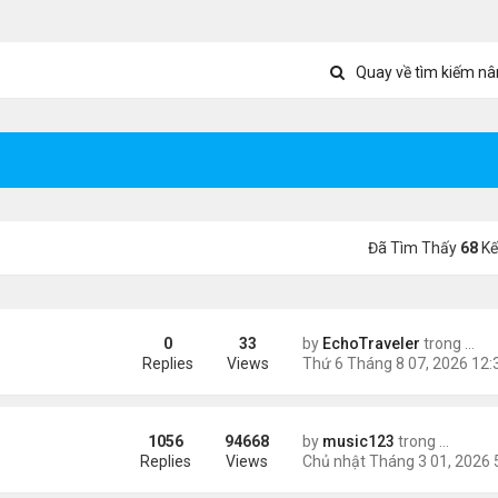
Quay về tìm kiếm nâ
Đã Tìm Thấy
68
Kế
0
33
by
EchoTraveler
trong
Tin 
ient Marketplace Trading Decisions
Replies
Views
1056
94668
by
music123
trong
Tin Tức
ông phối hợp giữa Mỹ và Israel
Replies
Views