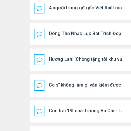
4 người trong gđ gốc Việt thiệt mạng vì
Dòng Thơ Nhạc Lục Bát Trích Đoạn - G
Hương Lan: 'Chồng tặng tôi khu vườn t
Ca sĩ không làm gì vẫn kiếm được 400
Con trai 19t nhà Trương Bá Chi - Tạ Đ