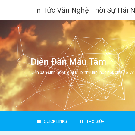
Tin Tức Văn Nghệ Thời Sự Hải 
Diễn Đàn Mẫu Tâm
Diễn đàn sinh hoạt, giải trí, bình luân, học hỏi, chia sẻ, vv.
QUICK LINKS
TRỢ GIÚP