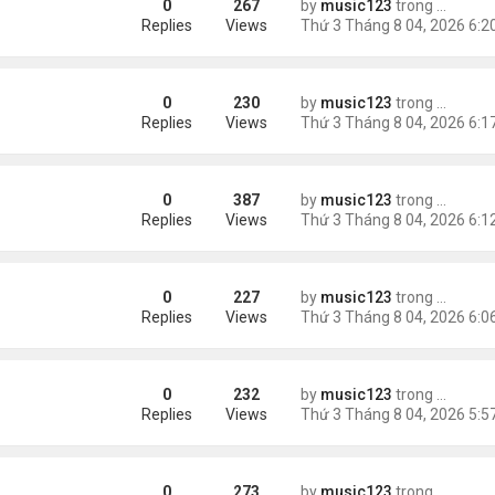
0
267
by
music123
trong
Tin Tức
m trong Walmart
Replies
Views
0
230
by
music123
trong
Tin Tức
ng các cuộc thăm dò dư luận
Replies
Views
0
387
by
music123
trong
Tin Tức
Replies
Views
0
227
by
music123
trong
Tin Tức
ém 6 tuổi
Replies
Views
0
232
by
music123
trong
Tin Tức
Replies
Views
0
273
by
music123
trong
Tin Tức