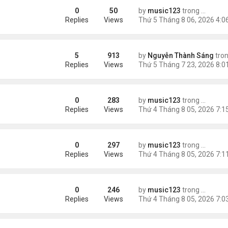
0
50
by
music123
trong
46 năm n
 tai nạn xe hơi
Replies
Views
5
913
by
Nguyễn Thành Sáng
tro
õ Google: nhat lang thu quan
Replies
Views
0
283
by
music123
trong
Tin Tức
ình yêu'
Replies
Views
0
297
by
music123
trong
Tin Tức
 triệu đồng/tháng
Replies
Views
0
246
by
music123
trong
Tin Tức
ình Phong
Replies
Views