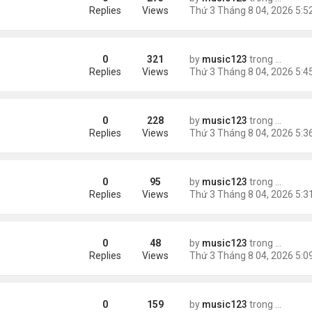
Replies
Views
0
321
by
music123
trong
Tin Tức
châu Á
Replies
Views
0
228
by
music123
trong
Tin Tức
Replies
Views
0
95
by
music123
trong
46 năm n
n khách chờ
Replies
Views
0
48
by
music123
trong
46 năm n
ông an khuyến cáo
Replies
Views
0
159
by
music123
trong
Tin Tức
ích nhất