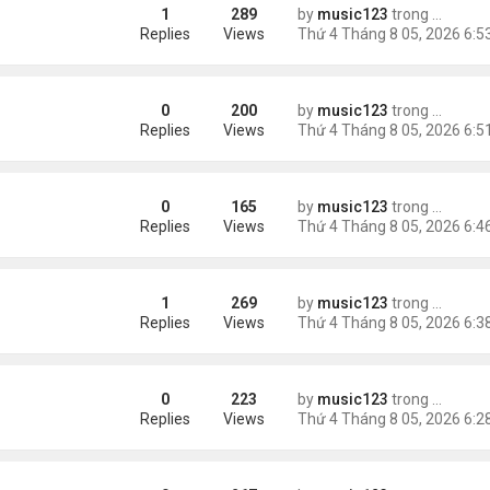
1
289
by
music123
trong
Tin Tức
uỵ.
Replies
Views
0
200
by
music123
trong
Tin Tức
Replies
Views
0
165
by
music123
trong
Tin Tức
ười Mỹ
Replies
Views
1
269
by
music123
trong
Tin Tức
Replies
Views
0
223
by
music123
trong
Tin Tức
AV mang chất nổ ở sân bay
Replies
Views