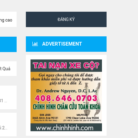
ĐĂNG KÝ
ng cao
ADVERTISEMENT
t Quả
Tức Văn Nghệ Hải Ngoại
Thứ 6 Tháng 8 07, 2026 12:31 am
 Văn Nghệ Hải Ngoại
Chủ nhật Tháng 3 01, 2026 5:22 am