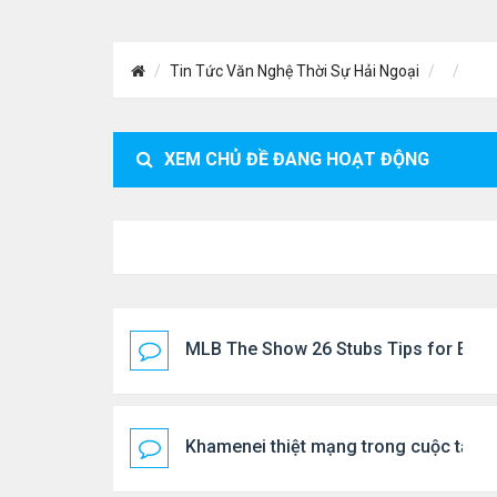
Tin Tức Văn Nghệ Thời Sự Hải Ngoại
XEM CHỦ ĐỀ ĐANG HOẠT ĐỘNG
MLB The Show 26 Stubs Tips for Effic
Khamenei thiệt mạng trong cuộc tấn c