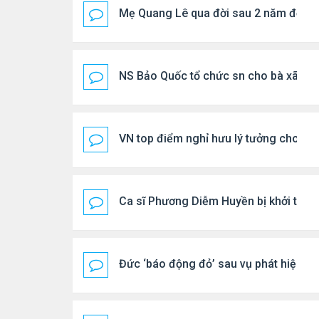
Mẹ Quang Lê qua đời sau 2 năm đột q
NS Bảo Quốc tổ chức sn cho bà xã
VN top điểm nghỉ hưu lý tưởng cho ng
Ca sĩ Phương Diễm Huyền bị khởi tố
Đức ‘báo động đỏ’ sau vụ phát hiện U