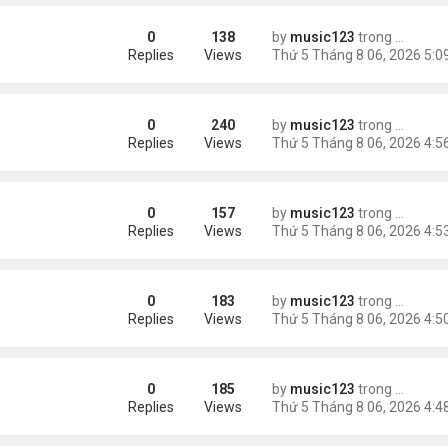
0
138
by
music123
trong
Tin Tức
sinh, mở rộng chống “du lịch sinh con”
Replies
Views
0
240
by
music123
trong
Tin Tức
ằng
Replies
Views
0
157
by
music123
trong
Tin Tức
Replies
Views
0
183
by
music123
trong
Tin Tức
 khác"
Replies
Views
0
185
by
music123
trong
Tin Tức
n
Replies
Views