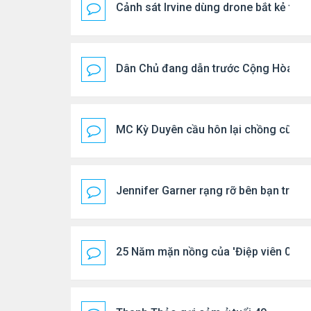
Cảnh sát Irvine dùng drone bắt kẻ trộ
Dân Chủ đang dẫn trước Cộng Hòa tro
MC Kỳ Duyên cầu hôn lại chồng cũ
Jennifer Garner rạng rỡ bên bạn trai k
25 Năm mặn nồng của 'Điệp viên 007'