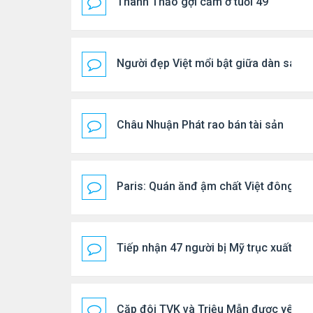
Thanh Thảo gợi cảm ở tuổi 49
Người đẹp Việt mổi bật giữa dàn sao 
Châu Nhuận Phát rao bán tài sản
Paris: Quán ănđ ậm chất Việt đông kí
Tiếp nhận 47 người bị Mỹ trục xuất, C
Cặp đôi TVK và Triệu Mẫn được yêu th